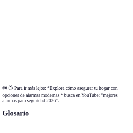
Conectividad
Wi-Fi
GSM
Cableado
má
ver
Op
Autonomía
6 meses
12 meses
18 meses
C e
sup
Op
Monitoreo
Monitoreo
B e
Funcionamiento
Mixto
local
remoto
má
có
## 📺 Para ir más lejos: *Explora cómo asegurar tu hogar con
opciones de alarmas modernas,* busca en YouTube: "mejores
alarmas para seguridad 2026".
Glosario
Terme
Définition