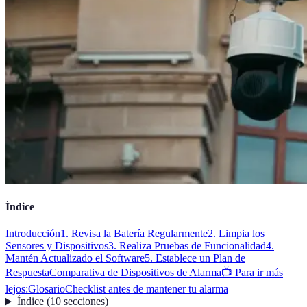
Índice
Introducción
1. Revisa la Batería Regularmente
2. Limpia los
Sensores y Dispositivos
3. Realiza Pruebas de Funcionalidad
4.
Mantén Actualizado el Software
5. Establece un Plan de
Respuesta
Comparativa de Dispositivos de Alarma
📺 Para ir más
lejos:
Glosario
Checklist antes de mantener tu alarma
Índice
(
10
secciones
)