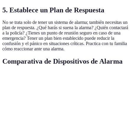
5. Establece un Plan de Respuesta
No se trata solo de tener un sistema de alarma; también necesitas un
plan de respuesta. ¿Qué harás si suena la alarma? ¿Quién contactará
a la policía? ¿Tienes un punto de reunión seguro en caso de una
emergencia? Tener un plan bien establecido puede reducir la
confusión y el pánico en situaciones críticas. Practica con tu familia
cómo reaccionar ante una alarma.
Comparativa de Dispositivos de Alarma
Criterio
Opción A
Opción B
Opción C
Ve
Op
Doble
C e
Tipo de sensor
Infrarrojo
Movimiento
tecnología
má
fia
Op
A e