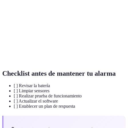
Sensor de
Dispositivo que detecta movimiento en un área
movimiento
específica.
Conectividad
Capacidad de un dispositivo para enviar y recibir
GSM
datos a través de redes móviles.
Monitoreo
Supervisión de un sistema de seguridad a
remoto
distancia, típicamente a través de Internet.
Checklist antes de mantener tu alarma
[ ] Revisar la batería
[ ] Limpiar sensores
[ ] Realizar prueba de funcionamiento
[ ] Actualizar el software
[ ] Establecer un plan de respuesta