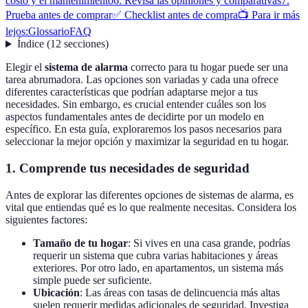
costo y el mantenimiento
6. Revisa las opiniones y comparativas
7.
Prueba antes de comprar
✅ Checklist antes de compra
📺 Para ir más
lejos:
Glossario
FAQ
Índice
(
12
secciones
)
Elegir el
sistema de alarma
correcto para tu hogar puede ser una
tarea abrumadora. Las opciones son variadas y cada una ofrece
diferentes características que podrían adaptarse mejor a tus
necesidades. Sin embargo, es crucial entender cuáles son los
aspectos fundamentales antes de decidirte por un modelo en
específico. En esta guía, exploraremos los pasos necesarios para
seleccionar la mejor opción y maximizar la seguridad en tu hogar.
1. Comprende tus necesidades de seguridad
Antes de explorar las diferentes opciones de sistemas de alarma, es
vital que entiendas qué es lo que realmente necesitas. Considera los
siguientes factores:
Tamaño de tu hogar
: Si vives en una casa grande, podrías
requerir un sistema que cubra varias habitaciones y áreas
exteriores. Por otro lado, en apartamentos, un sistema más
simple puede ser suficiente.
Ubicación
: Las áreas con tasas de delincuencia más altas
suelen requerir medidas adicionales de seguridad. Investiga