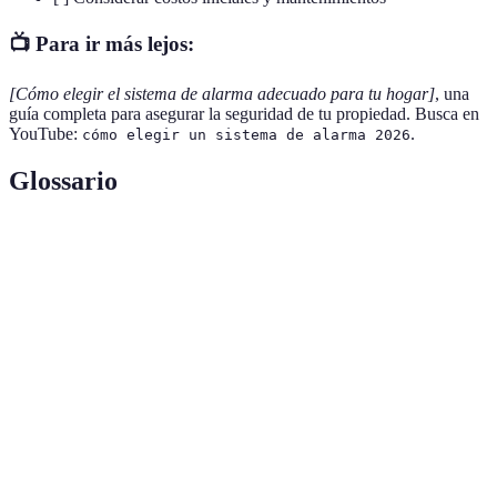
📺 Para ir más lejos:
[Cómo elegir el sistema de alarma adecuado para tu hogar]
, una
guía completa para asegurar la seguridad de tu propiedad. Busca en
YouTube:
.
cómo elegir un sistema de alarma 2026
Glossario
Terme
Définition
Dispositivo diseñado para detectar intrusiones y
Sistema de
alertar a los propietarios o a un servicio de
alarma
monitoreo.
Sensores de
Dispositivos que detectan movimiento en un área
movimiento
específica, activando alarmas o alertas.
Servicio donde un equipo de expertos supervisa
Monitoreo
constantemente un sistema de alarma y reacciona