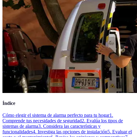
Índice
Cómo elegir el sistema de alarma perfecto para tu hogar
1.
Comprende tus necesidades de seguridad
2. Evalúa los tipos de
sistemas de alarma
3. Considera las características y
funcionalidades
4. Investiga las opciones de instalación
5. Evaluar el