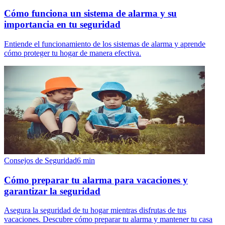
Cómo funciona un sistema de alarma y su
importancia en tu seguridad
Entiende el funcionamiento de los sistemas de alarma y aprende
cómo proteger tu hogar de manera efectiva.
Consejos de Seguridad
6
min
Cómo preparar tu alarma para vacaciones y
garantizar la seguridad
Asegura la seguridad de tu hogar mientras disfrutas de tus
vacaciones. Descubre cómo preparar tu alarma y mantener tu casa