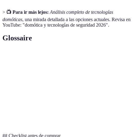
>
📺 Para ir más lejos:
Análisis completo de tecnologías
domóticas
, una mirada detallada a las opciones actuales. Revisa en
YouTube: "domótica y tecnologías de seguridad 2026".
Glossaire
Terme
Définition
Uso de tecnología para automatizar y controlar
Domótica
el hogar.
Cerraduras
Dispositivos que permiten el control remoto del
inteligentes
acceso a una propiedad.
Sensor de
Dispositivo que detecta actividad basada en
movimiento
movimiento físico.
## Checklist antes de comprar