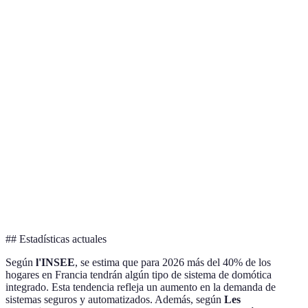
Tecnología
Beneficio 1
Beneficio 2
Precio Aproxima
Cámaras de
Monitorización
Alertas
100 - 300 €
seguridad
en tiempo real
instantáneas
Cerraduras
Control
Mayor
150 - 250 €
inteligentes
remoto
seguridad
Sensores de
Detección
Ahorro
30 - 50 €
movimiento
inmediata
energético
Sistemas de
Protección
Integración
200 - 500 €
alarma
robusta
domótica
## Estadísticas actuales
Según
l'INSEE
, se estima que para 2026 más del 40% de los
hogares en Francia tendrán algún tipo de sistema de domótica
integrado. Esta tendencia refleja un aumento en la demanda de
sistemas seguros y automatizados. Además, según
Les