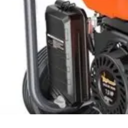
Urgencia Alarma
Consejos y Mantenimiento
Guías y Tutoriales
Consejos de Seguridad
G
Urgencia Alarma