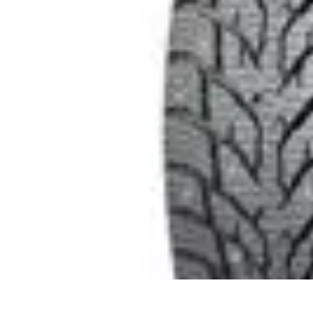
Urgencia Alarma
Consejos y Mantenimiento
Guías y Tutoriales
Consejos de Seguridad
G
Urgencia Alarma