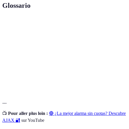
Glossario
Terme
Définition
Sistema de
Dispositivo diseñado para detectar intrusiones o
alarma
emergencias.
Dispositivos que detectan movimiento o
Sensores
cambios en el entorno.
Mantenimiento
Acciones para asegurar que un sistema funcione
preventivo
adecuadamente antes de que ocurran fallos.
---
📺
Pour aller plus loin :
🔴 ¿La mejor alarma sin cuotas? Descubre
AJAX 🔐
sur YouTube