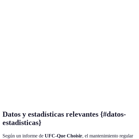
Instalación
Fácil de instalar
Requiere herramienta
Costo
Bajo a medio
Medio a alto
Flexibilidad
Alta, se puede mover
Baja, fijo
Mantenimiento
Bajo, solo batería
Alto, chequeos
Eficiencia
Muy buena
Excelente
Ideal para hogares
Mejor para seguridad
Verdict
sencillos
total
Datos y estadísticas relevantes {#datos-
estadisticas}
Según un informe de
UFC-Que Choisir
, el mantenimiento regular