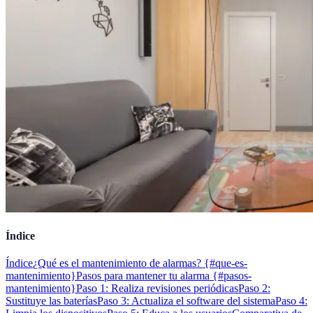
Índice
Índice
¿Qué es el mantenimiento de alarmas? {#que-es-
mantenimiento}
Pasos para mantener tu alarma {#pasos-
mantenimiento}
Paso 1: Realiza revisiones periódicas
Paso 2:
Sustituye las baterías
Paso 3: Actualiza el software del sistema
Paso 4: