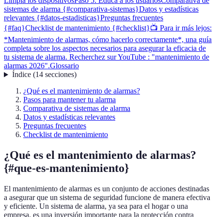
Limpia los dispositivos
Paso 5: Educa a los usuarios
Comparativa de
sistemas de alarma {#comparativa-sistemas}
Datos y estadísticas
relevantes {#datos-estadisticas}
Preguntas frecuentes
{#faq}
Checklist de mantenimiento {#checklist}
📺 Para ir más lejos:
*Mantenimiento de alarmas, cómo hacerlo correctamente*, una guía
completa sobre los aspectos necesarios para asegurar la eficacia de
tu sistema de alarma. Recherchez sur YouTube : "mantenimiento de
alarmas 2026".
Glossario
Índice
(
14
secciones
)
¿Qué es el mantenimiento de alarmas?
Pasos para mantener tu alarma
Comparativa de sistemas de alarma
Datos y estadísticas relevantes
Preguntas frecuentes
Checklist de mantenimiento
¿Qué es el mantenimiento de alarmas?
{#que-es-mantenimiento}
El mantenimiento de alarmas es un conjunto de acciones destinadas
a asegurar que un sistema de seguridad funcione de manera efectiva
y eficiente. Un sistema de alarma, ya sea para el hogar o una
empresa, es una inversión importante para la protección contra