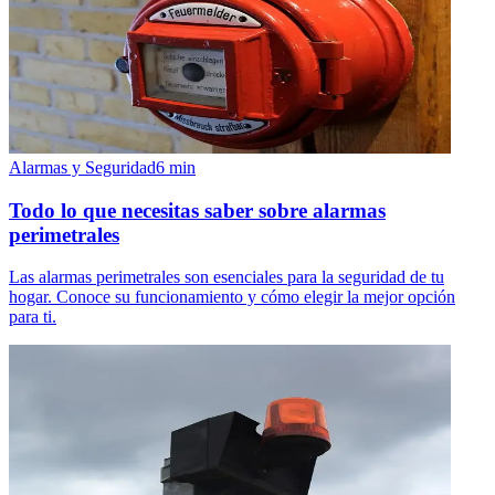
Alarmas y Seguridad
6
min
Todo lo que necesitas saber sobre alarmas
perimetrales
Las alarmas perimetrales son esenciales para la seguridad de tu
hogar. Conoce su funcionamiento y cómo elegir la mejor opción
para ti.