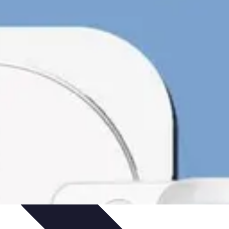
uía de Compra
Guías de Compra