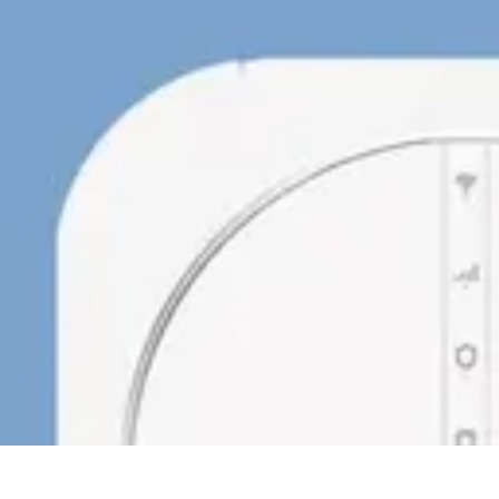
Urgencia Alarma
Consejos y Mantenimiento
Guías y Tutoriales
Consejos de Seguridad
G
Urgencia Alarma