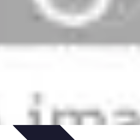
uía de Compra
Guías de Compra