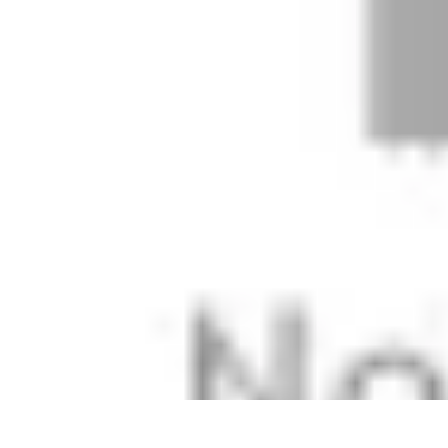
Urgencia Alarma
Consejos y Mantenimiento
Guías y Tutoriales
Consejos de Seguridad
G
Urgencia Alarma