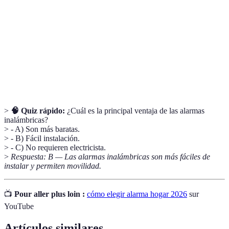
inalámbrica
su configuración.
Sensores de
Dispositivos que detectan cambios en el entorno
movimiento
físico y alertan al propietario.
Monitoreo
Servicio que permite a expertos vigilar un
profesional
sistema de seguridad 24/7.
>
🧠 Quiz rápido:
¿Cuál es la principal ventaja de las alarmas
inalámbricas?
> - A) Son más baratas.
> - B) Fácil instalación.
> - C) No requieren electricista.
>
Respuesta: B — Las alarmas inalámbricas son más fáciles de
instalar y permiten movilidad.
📺
Pour aller plus loin :
cómo elegir alarma hogar 2026
sur
YouTube
Artículos similares