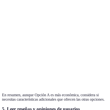
Opció
Precio
199€
279€
350€
es más
económ
Todas 
Sensores de
opcion
Sí
Sí
Sí
movimiento
incluy
esto.
Opción
Monitoreo
No
Sí
Sí
C son
Profesional
mejore
Opción
Integración
Sí
No
Sí
C ofre
smart home
integr
En resumen, aunque Opción A es más económica, considera si
necesitas características adicionales que ofrecen las otras opciones.
5. Leer reseñas y opiniones de usuarios