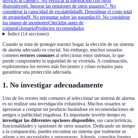
servicio al cliente
5. No verificar la integración con otros
dispositivos
6. Ignorar las opiniones de otros usuarios
7. No
considerar la capacidad de escalabilidad
8. Desestimar el costo total
de propiedad
9. No preguntar sobre las garantías
10. No considerar
los planes de monitoreo
Checklist antes de
compra
Glossario
Productos recomendados
Índice
(
14
secciones
)
Cuando se trata de proteger nuestro hogar, la elección de un sistema
de alarma adecuado es crucial. Sin embargo, muchos usuarios
cometen
errores comunes
al seleccionar estos sistemas, lo que
puede comprometer la seguridad de su vivienda. A continuación,
exploraremos los errores más frecuentes y cómo evitarlos para
garantizar una protección adecuada.
1. No investigar adecuadamente
Uno de los errores más comunes al seleccionar un sistema de alarma
es no realizar una investigación exhaustiva. Muchos usuarios se
apresuran a comprar un producto basándose en recomendaciones de
amigos o publicidad engañosa. Es importante invertir tiempo en
investigar las diferentes opciones disponibles
, sus características,
funcionalidades y opiniones de otros usuarios. Dedicando un tiempo
a la comparación, puedes encontrar un sistema que realmente se
adapte a tus necesidades y presupuesto. Además, consultar fuentes