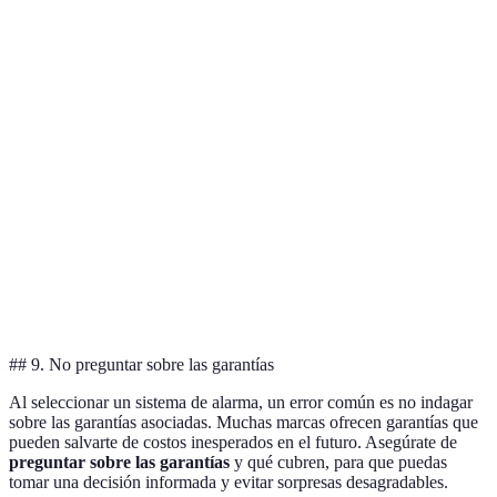
Costo
Alto
Medio
Bajo
Opción C
inicial
Facilidad
Alta
Media
Baja
Opción A
de uso
Integración
Opción A
con
Sí
No
Sí
y C
dispositivos
Soporte al
Excelente
Promedio
Inexistente
Opción A
cliente
## 9. No preguntar sobre las garantías
Al seleccionar un sistema de alarma, un error común es no indagar
sobre las garantías asociadas. Muchas marcas ofrecen garantías que
pueden salvarte de costos inesperados en el futuro. Asegúrate de
preguntar sobre las garantías
y qué cubren, para que puedas
tomar una decisión informada y evitar sorpresas desagradables.