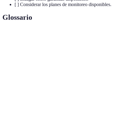
[ ] Considerar los planes de monitoreo disponibles.
Glossario
Terme
Définition
Un conjunto de dispositivos diseñados para
Sistema de
detectar intrusiones y alertar a los
alarma
propietarios o servicios de emergencia.
Vigilancia activa de un sistema de seguridad,
Monitoreo
donde se reciben y responden alertas de
eventos de seguridad.
Capacidad de diferentes sistemas y
Interoperabilidad
dispositivos para trabajar juntos de manera
eficiente.