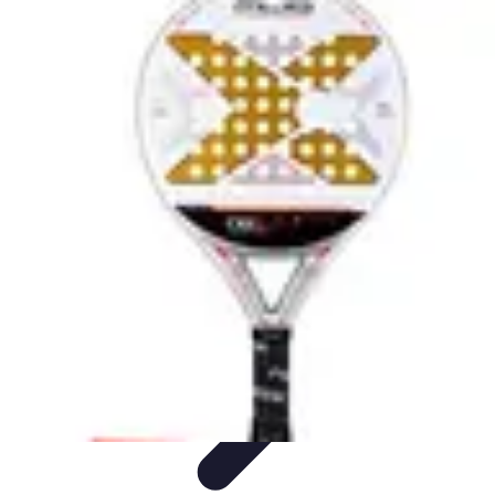
Urgencia Alarma
Consejos y Mantenimiento
Guías y Tutoriales
Consejos de
Seguridad
Guía de Compra
Guías de Compra
Urgencia Alarma