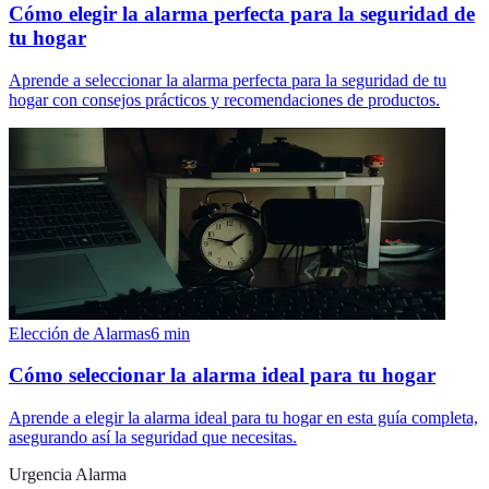
Cómo elegir la alarma perfecta para la seguridad de
tu hogar
Aprende a seleccionar la alarma perfecta para la seguridad de tu
hogar con consejos prácticos y recomendaciones de productos.
Elección de Alarmas
6
min
Cómo seleccionar la alarma ideal para tu hogar
Aprende a elegir la alarma ideal para tu hogar en esta guía completa,
asegurando así la seguridad que necesitas.
Urgencia Alarma