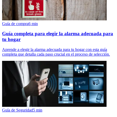
Guía de compra
6
min
Guía completa para elegir la alarma adecuada para
tu hogar
Aprende a elegir la alarma adecuada para tu hogar con esta guía
completa que detalla cada paso crucial en el proceso de selección.
Guía de Seguridad
5
min