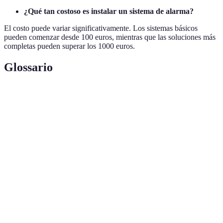
¿Qué tan costoso es instalar un sistema de alarma?
El costo puede variar significativamente. Los sistemas básicos
pueden comenzar desde 100 euros, mientras que las soluciones más
completas pueden superar los 1000 euros.
Glossario
Terme
Définition
Vigilancia activa de un sistema de seguridad por
Monitorización
parte de profesionales.
Sistema
Tecnología que permite el control remoto y la
Inteligente
automatización de dispositivos.
Acceso no autorizado a una propiedad, con
Intrusión
intenciones delictivas.