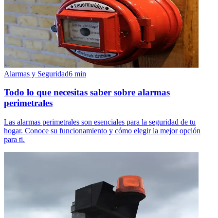
Alarmas y Seguridad
6
min
Todo lo que necesitas saber sobre alarmas
perimetrales
Las alarmas perimetrales son esenciales para la seguridad de tu
hogar. Conoce su funcionamiento y cómo elegir la mejor opción
para ti.