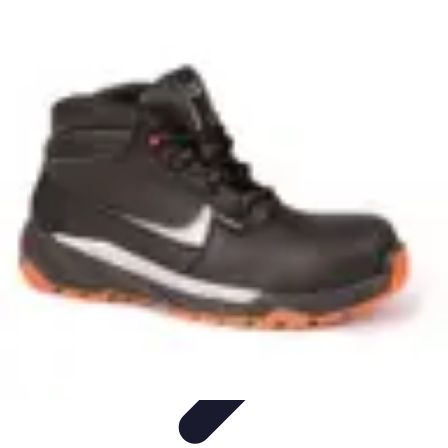
Urgencia Alarma
Consejos y Mantenimiento
Guías y Tutoriales
Consejos de
Seguridad
Guía de Compra
Guías de Compra
Urgencia Alarma