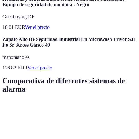
Equipo de seguridad de montaña - Negro
Geekbuying DE
18.01
EUR
Ver el precio
Zapato Alto De Seguridad Industrial En Microwash Trivor S3l
Fo Sr 3cross Giasco 40
manomano.es
126.82
EUR
Ver el precio
Comparativa de diferentes sistemas de
alarma
Tipo de Alarma
Inalámbrica
Con Cable
Inteligente
Facilidad de
Alta
Media
Muy Alta
Instalación