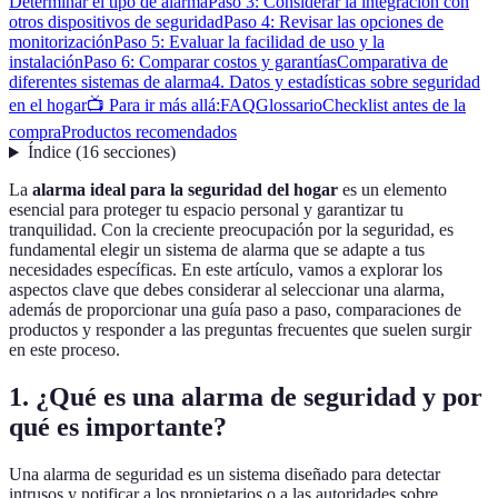
Determinar el tipo de alarma
Paso 3: Considerar la integración con
otros dispositivos de seguridad
Paso 4: Revisar las opciones de
monitorización
Paso 5: Evaluar la facilidad de uso y la
instalación
Paso 6: Comparar costos y garantías
Comparativa de
diferentes sistemas de alarma
4. Datos y estadísticas sobre seguridad
en el hogar
📺 Para ir más allá:
FAQ
Glossario
Checklist antes de la
compra
Productos recomendados
Índice
(
16
secciones
)
La
alarma ideal para la seguridad del hogar
es un elemento
esencial para proteger tu espacio personal y garantizar tu
tranquilidad. Con la creciente preocupación por la seguridad, es
fundamental elegir un sistema de alarma que se adapte a tus
necesidades específicas. En este artículo, vamos a explorar los
aspectos clave que debes considerar al seleccionar una alarma,
además de proporcionar una guía paso a paso, comparaciones de
productos y responder a las preguntas frecuentes que suelen surgir
en este proceso.
1. ¿Qué es una alarma de seguridad y por
qué es importante?
Una alarma de seguridad es un sistema diseñado para detectar
intrusos y notificar a los propietarios o a las autoridades sobre