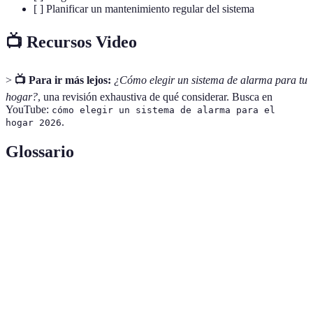
[ ] Planificar un mantenimiento regular del sistema
📺 Recursos Video
>
📺 Para ir más lejos:
¿Cómo elegir un sistema de alarma para tu
hogar?
, una revisión exhaustiva de qué considerar. Busca en
YouTube:
cómo elegir un sistema de alarma para el
.
hogar 2026
Glossario
Terme
Définition
Sistema de
Dispositivo diseñado para detectar intrusiones o
Alarma
emergencias.
Sensores de
Dispositivos que detectan movimiento y activan la
Movimiento
alarma.