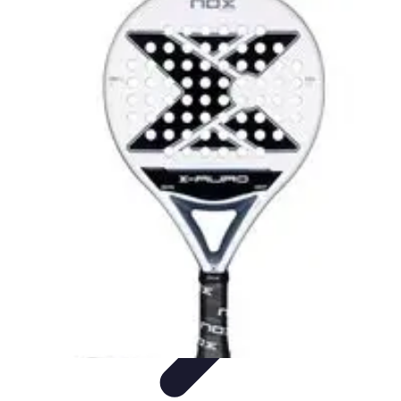
Urgencia Alarma
Consejos y Mantenimiento
Guías y Tutoriales
Consejos de
Seguridad
Guía de Compra
Guías de Compra
Urgencia Alarma