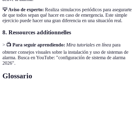
💡 Aviso de experto:
Realiza simulacros periódicos para asegurarte
de que todos sepan qué hacer en caso de emergencia. Este simple
ejercicio puede hacer una gran diferencia en una situación real.
8.
Ressources additionnelles
>
📺 Para seguir aprendiendo:
Mira tutoriales en línea
para
obtener consejos visuales sobre la instalación y uso de sistemas de
alarma. Busca en YouTube: "configuración de sistema de alarma
2026".
Glossario
Terme
Définition
Sistema de
Conjunto de dispositivos que detectan y alertan
alarma
sobre intrusiones y amenazas.
Sensores de
Dispositivos que detectan el movimiento en un
movimiento
área.