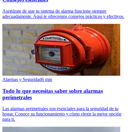
Asegúrate de que tu sistema de alarma funcione siempre
adecuadamente. Aquí te ofrecemos consejos prácticos y efectivos.
Alarmas y Seguridad
6
min
Todo lo que necesitas saber sobre alarmas
perimetrales
Las alarmas perimetrales son esenciales para la seguridad de tu
hogar. Conoce su funcionamiento y cómo elegir la mejor opción
para ti.