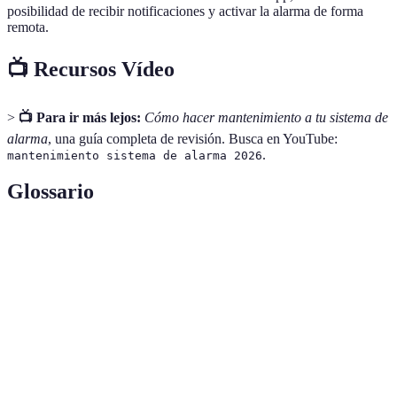
posibilidad de recibir notificaciones y activar la alarma de forma
remota.
📺 Recursos Vídeo
>
📺 Para ir más lejos:
Cómo hacer mantenimiento a tu sistema de
alarma
, una guía completa de revisión. Busca en YouTube:
.
mantenimiento sistema de alarma 2026
Glossario
Termino
Definición
Sistema de
Conjunto de dispositivos diseñados para detectar
alarma
intrusiones o amenazas.
Sensor de
Dispositivo que detecta movimiento en un área
movimiento
específica para activar una alerta.