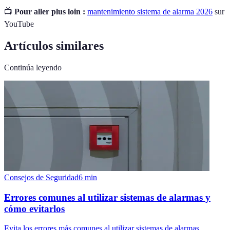
📺
Pour aller plus loin :
mantenimiento sistema de alarma 2026
sur
YouTube
Artículos similares
Continúa leyendo
Consejos de Seguridad
6
min
Errores comunes al utilizar sistemas de alarmas y
cómo evitarlos
Evita los errores más comunes al utilizar sistemas de alarmas.