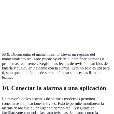
B es
Precio
300€
250€
200€
mejor
Soporte
Horario
9:00 -
Opció
24/7
técnico
limitado
18:00
es mej
Facilidad de
A es
Intuitivo
Moderado
Difícil
uso
mejor
## 9. Documentar el mantenimiento Llevar un registro del
mantenimiento realizado puede ayudarte a identificar patrones o
problemas recurrentes. Registra las fechas de revisión, cambios de
batería y cualquier incidente con la alarma. Esto no solo es útil para
ti, sino que también puede ser beneficioso si necesitas llamar a un
técnico.
10. Conectar la alarma a una aplicación
La mayoría de los sistemas de alarmas modernos permiten
conectarse a aplicaciones móviles. Esto te permite monitorear la
alarma desde cualquier lugar en tiempo real. Asegúrate de
familiarizarte con todas las características de la app, como la