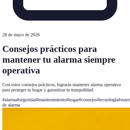
28 de mayo de 2026
Consejos prácticos para
mantener tu alarma siempre
operativa
Con estos consejos prácticos, lograrás mantener alarma operativa
para proteger tu hogar y garantizar tu tranquilidad.
#
alarma
#
seguridad
#
mantenimiento
#
hogar
#
consejos
#
tecnología
#
siste
de alarma