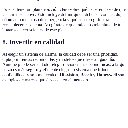
Es vital tener un plan de acción claro sobre qué hacer en caso de que
la alarma se active. Esto incluye definir quién debe ser contactado,
cómo actuar en caso de emergencia y qué pasos seguir para
reestablecer el sistema. Asegúrate de que todos los miembros de tu
hogar sean conscientes de este plan.
8. Invertir en calidad
Al elegir un sistema de alarma, la calidad debe ser una prioridad.
Opta por marcas reconocidas y modelos que ofrezcan garantía.
Aunque puede ser tentador elegir opciones más económicas, a largo
plazo es más seguro y eficiente elegir un sistema que brinde
confiabilidad y soporte técnico.
Hikvision
,
Bosch
y
Honeywell
son
ejemplos de marcas que destacan en el mercado.
Característica
Opción A
Opción B
Opción C
Veredi
Calidad del
A es
Excelente
Buena
Regular
sonido
mejor