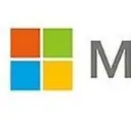
Urgencia Alarma
Consejos y Mantenimiento
Guías y Tutoriales
Consejos de Seguridad
G
Urgencia Alarma