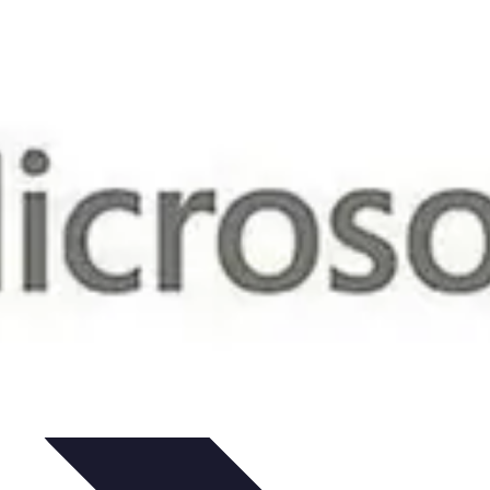
uía de Compra
Guías de Compra