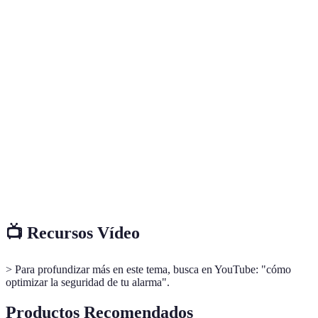
Terme
Définition
Dispositivos que detectan movimiento en un área
Sensores de
determinada, activando la alarma si se interrumpe
Movimiento
el campo de visión.
Cámara de
Equipo que graba o transmite imágenes en tiempo
Vigilancia
real para monitorizar un espacio.
Conjunto de dispositivos diseñados para alertar
Sistema de
sobre situaciones anómalas, como intrusiones o
Alarma
incendios.
📺 Recursos Vídeo
> Para profundizar más en este tema, busca en YouTube: "cómo
optimizar la seguridad de tu alarma".
Productos Recomendados