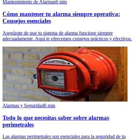
Mantenimiento de Alarmas
6
min
Cómo mantener tu alarma siempre operativa:
Consejos esenciales
Asegúrate de que tu sistema de alarma funcione siempre
adecuadamente. Aquí te ofrecemos consejos prácticos y efectivos.
Alarmas y Seguridad
6
min
Todo lo que necesitas saber sobre alarmas
perimetrales
Las alarmas perimetrales son esenciales para la seguridad de tu