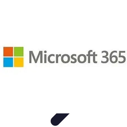
Urgencia Alarma
Consejos y Mantenimiento
Guías y Tutoriales
Consejos de
Seguridad
Guía de Compra
Guías de Compra
Urgencia Alarma