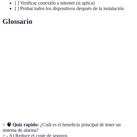
[ ] Verificar conexión a internet (si aplica)
[ ] Probar todos los dispositivos después de la instalación
Glossario
Terme
Définition
Sistema de
Conjunto de dispositivos diseñados para detectar
alarmas
intrusiones y emergencias.
Sensor de
Dispositivo que detecta el movimiento en un área
movimiento
determinada, activando una alerta.
Monitoreo
Vigilancia continua del sistema de seguridad a
24/7
cualquier hora del día.
>
🧠 Quiz rápido:
¿Cuál es el beneficio principal de tener un
sistema de alarma?
> - A) Reduce el coste de seguros