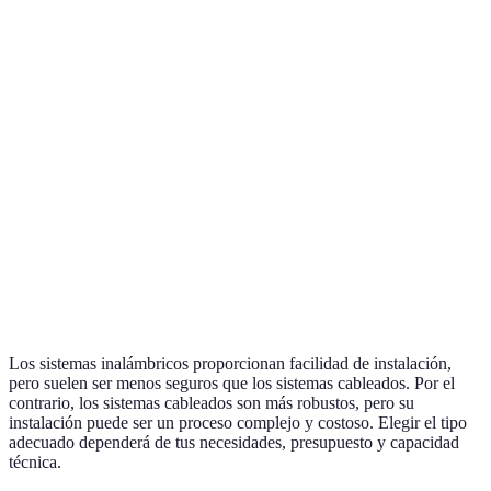
Tipo de Alarma
Sistema Inalámbrico
Sistema Cableado
### Intrusiones
Alta
Muy alta
### Monitoreo
Alta
Media
24/7
### Facilidad de
Muy alta
Baja
Instalación
###
Baja
Alta
Mantenimiento
Los sistemas inalámbricos proporcionan facilidad de instalación,
pero suelen ser menos seguros que los sistemas cableados. Por el
contrario, los sistemas cableados son más robustos, pero su
instalación puede ser un proceso complejo y costoso. Elegir el tipo
adecuado dependerá de tus necesidades, presupuesto y capacidad
técnica.