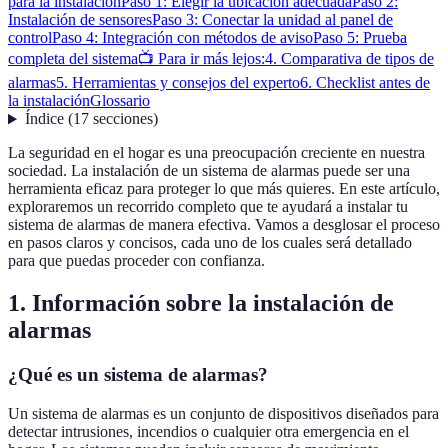
para la instalación
Paso 1: Elegir la ubicación adecuada
Paso 2:
Instalación de sensores
Paso 3: Conectar la unidad al panel de
control
Paso 4: Integración con métodos de aviso
Paso 5: Prueba
completa del sistema
📺 Para ir más lejos:
4. Comparativa de tipos de
alarmas
5. Herramientas y consejos del experto
6. Checklist antes de
la instalación
Glossario
Índice
(
17
secciones
)
La seguridad en el hogar es una preocupación creciente en nuestra
sociedad. La instalación de un sistema de alarmas puede ser una
herramienta eficaz para proteger lo que más quieres. En este artículo,
exploraremos un recorrido completo que te ayudará a instalar tu
sistema de alarmas de manera efectiva. Vamos a desglosar el proceso
en pasos claros y concisos, cada uno de los cuales será detallado
para que puedas proceder con confianza.
1. Información sobre la instalación de
alarmas
¿Qué es un sistema de alarmas?
Un sistema de alarmas es un conjunto de dispositivos diseñados para
detectar intrusiones, incendios o cualquier otra emergencia en el