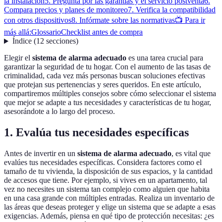
la instalación
5. Pregunta por las garantías y el servicio postventa
6.
Compara precios y planes de monitoreo
7. Verifica la compatibilidad
con otros dispositivos
8. Infórmate sobre las normativas
📺 Para ir
más allá:
Glossario
Checklist antes de compra
Índice
(
12
secciones
)
Elegir el
sistema de alarma adecuado
es una tarea crucial para
garantizar la seguridad de tu hogar. Con el aumento de las tasas de
criminalidad, cada vez más personas buscan soluciones efectivas
que protejan sus pertenencias y seres queridos. En este artículo,
compartiremos múltiples consejos sobre cómo seleccionar el sistema
que mejor se adapte a tus necesidades y características de tu hogar,
asesorándote a lo largo del proceso.
1. Evalúa tus necesidades específicas
Antes de invertir en un
sistema de alarma adecuado
, es vital que
evalúes tus necesidades específicas. Considera factores como el
tamaño de tu vivienda, la disposición de sus espacios, y la cantidad
de accesos que tiene. Por ejemplo, si vives en un apartamento, tal
vez no necesites un sistema tan complejo como alguien que habita
en una casa grande con múltiples entradas. Realiza un inventario de
las áreas que deseas proteger y elige un sistema que se adapte a esas
exigencias. Además, piensa en qué tipo de protección necesitas: ¿es