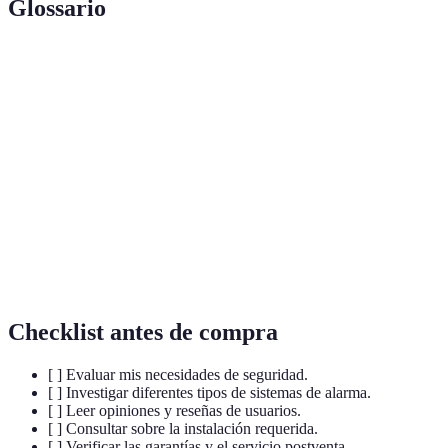
Glossario
Terme
Définition
Sistema de
Conjunto de dispositivos diseñados para
Alarma
detectar intrusiones.
Supervisión constante del sistema de alarma
Monitoreo
por un tercero.
Instalación
Sistema que no requiere cables para su
Inalámbrica
funcionamiento.
Checklist antes de compra
[ ] Evaluar mis necesidades de seguridad.
[ ] Investigar diferentes tipos de sistemas de alarma.
[ ] Leer opiniones y reseñas de usuarios.
[ ] Consultar sobre la instalación requerida.
[ ] Verificar las garantías y el servicio postventa.