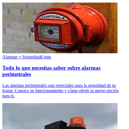
Alarmas y Seguridad
6
min
Todo lo que necesitas saber sobre alarmas
perimetrales
Las alarmas perimetrales son esenciales para la seguridad de tu
hogar. Conoce su funcionamiento y cómo elegir la mejor opción
para ti.