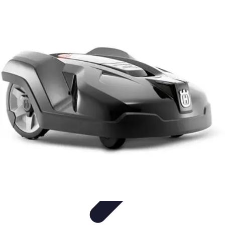
Urgencia Alarma
Consejos y Mantenimiento
Guías y Tutoriales
Consejos de
Seguridad
Guía de Compra
Guías de Compra
Urgencia Alarma