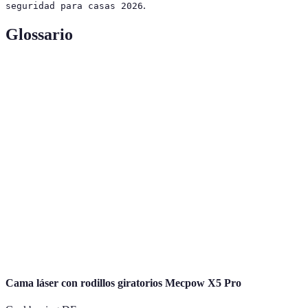
.
seguridad para casas 2026
Glossario
Terme
Définition
Sistema de
Dispositivo diseñado para detectar intrusiones y
alarma
alertar a los usuarios o a las autoridades.
Dispositivos que detectan movimiento en un área
Sensores de
determinada, activando alertas cuando se detecta
movimiento
cualquier movimiento.
Dispositivos que graban o monitorean áreas para
Cámaras de
aumentar la seguridad, permitiendo revisión
vigilancia
posterior.
Cama láser con rodillos giratorios Mecpow X5 Pro