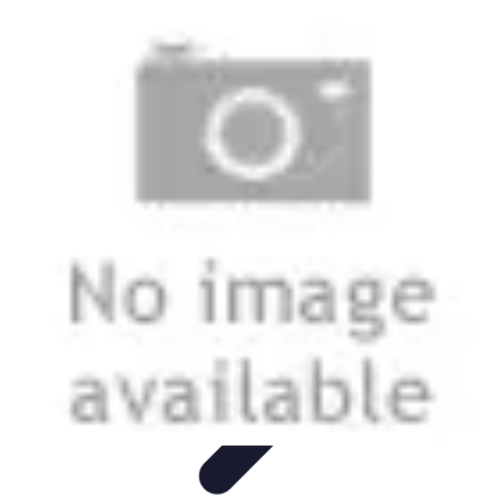
Urgencia Alarma
Consejos y Mantenimiento
Guías y Tutoriales
Consejos de
Seguridad
Guía de Compra
Guías de Compra
Urgencia Alarma