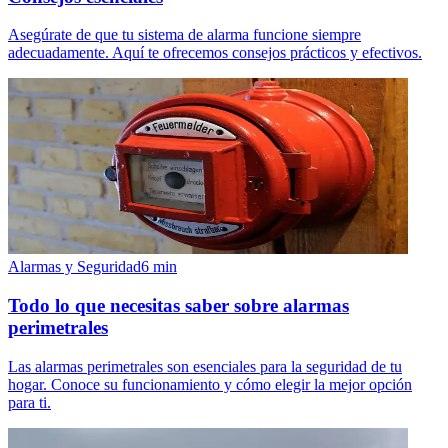
Asegúrate de que tu sistema de alarma funcione siempre
adecuadamente. Aquí te ofrecemos consejos prácticos y efectivos.
Alarmas y Seguridad
6
min
Todo lo que necesitas saber sobre alarmas
perimetrales
Las alarmas perimetrales son esenciales para la seguridad de tu
hogar. Conoce su funcionamiento y cómo elegir la mejor opción
para ti.