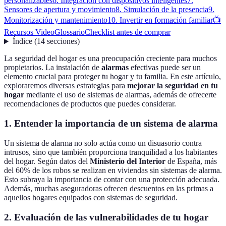
personalizables
6. Integración con dispositivos inteligentes
7.
Sensores de apertura y movimiento
8. Simulación de la presencia
9.
Monitorización y mantenimiento
10. Invertir en formación familiar
📺
Recursos Video
Glossario
Checklist antes de comprar
Índice
(
14
secciones
)
La seguridad del hogar es una preocupación creciente para muchos
propietarios. La instalación de
alarmas
efectivas puede ser un
elemento crucial para proteger tu hogar y tu familia. En este artículo,
exploraremos diversas estrategias para
mejorar la seguridad en tu
hogar
mediante el uso de sistemas de alarmas, además de ofrecerte
recomendaciones de productos que puedes considerar.
1. Entender la importancia de un sistema de alarma
Un sistema de alarma no solo actúa como un disuasorio contra
intrusos, sino que también proporciona tranquilidad a los habitantes
del hogar. Según datos del
Ministerio del Interior
de España, más
del 60% de los robos se realizan en viviendas sin sistemas de alarma.
Esto subraya la importancia de contar con una protección adecuada.
Además, muchas aseguradoras ofrecen descuentos en las primas a
aquellos hogares equipados con sistemas de seguridad.
2. Evaluación de las vulnerabilidades de tu hogar