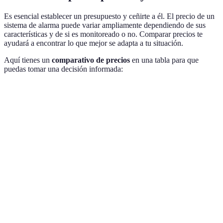
Es esencial establecer un presupuesto y ceñirte a él. El precio de un
sistema de alarma puede variar ampliamente dependiendo de sus
características y de si es monitoreado o no. Comparar precios te
ayudará a encontrar lo que mejor se adapta a tu situación.
Aquí tienes un
comparativo de precios
en una tabla para que
puedas tomar una decisión informada:
Tipo de Alarma
Precio Aproximado
Características
Mon
Sensores,
Sistema
30-50€ / mes
cámaras,
Sí
Monitoreado
notificaciones
Sensores
Sistema No
100-300€ (único)
básicos, alarma
No
Monitoreado
sonora
Integración
Sistemas
Opci
200-600€ (único)
IoT, control