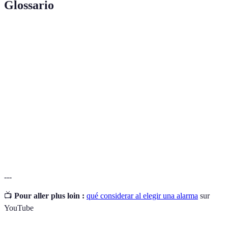
Glossario
Término
Definición
Alarmas
Sistemas que envían alertas a un servicio de
Monitoreadas
vigilancia.
Sensores de
Dispositivos que detectan y reaccionan al
Movimiento
movimiento en un área específica.
Red de dispositivos conectados a internet que
Sistema IoT
pueden comunicarse entre sí.
---
📺
Pour aller plus loin :
qué considerar al elegir una alarma
sur
YouTube