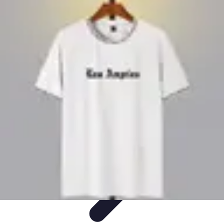
Urgencia Alarma
Consejos y Mantenimiento
Guías y Tutoriales
Consejos de
Seguridad
Guía de Compra
Guías de Compra
Urgencia Alarma