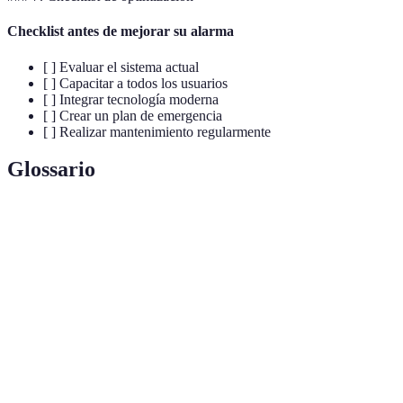
Checklist antes de mejorar su alarma
[ ] Evaluar el sistema actual
[ ] Capacitar a todos los usuarios
[ ] Integrar tecnología moderna
[ ] Crear un plan de emergencia
[ ] Realizar mantenimiento regularmente
Glossario
Terme
Définition
Sistema de
Dispositivo diseñado para detectar intrusiones o
Alarma
emergencias.
Tecnología que permite el control automatizado de
Domótica
dispositivos en el hogar.
Dispositivo que detecta cambios en el medio
Sensor