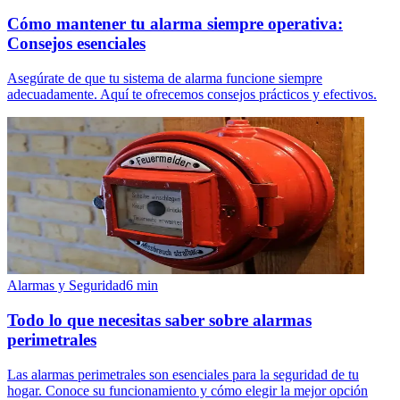
Cómo mantener tu alarma siempre operativa:
Consejos esenciales
Asegúrate de que tu sistema de alarma funcione siempre
adecuadamente. Aquí te ofrecemos consejos prácticos y efectivos.
Alarmas y Seguridad
6
min
Todo lo que necesitas saber sobre alarmas
perimetrales
Las alarmas perimetrales son esenciales para la seguridad de tu
hogar. Conoce su funcionamiento y cómo elegir la mejor opción