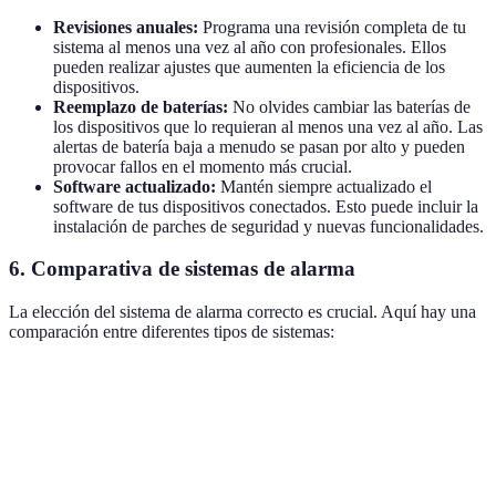
Revisiones anuales:
Programa una revisión completa de tu
sistema al menos una vez al año con profesionales. Ellos
pueden realizar ajustes que aumenten la eficiencia de los
dispositivos.
Reemplazo de baterías:
No olvides cambiar las baterías de
los dispositivos que lo requieran al menos una vez al año. Las
alertas de batería baja a menudo se pasan por alto y pueden
provocar fallos en el momento más crucial.
Software actualizado:
Mantén siempre actualizado el
software de tus dispositivos conectados. Esto puede incluir la
instalación de parches de seguridad y nuevas funcionalidades.
6. Comparativa de sistemas de alarma
La elección del sistema de alarma correcto es crucial. Aquí hay una
comparación entre diferentes tipos de sistemas:
Tipo de Sistema
Ventajas
Desventajas
Recomendad
Fácil
Pueden ser
Sistemas
instalación,
más costosos
Hogares y pe
Inalámbricos
sin cables,
en algunos
oficinas