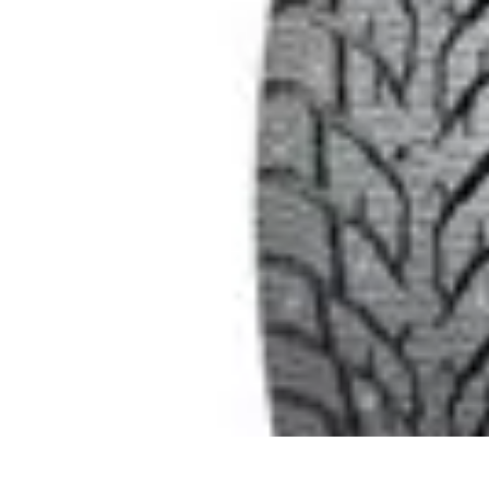
Urgencia Alarma
Consejos y Mantenimiento
Guías y Tutoriales
Consejos de Seguridad
G
Urgencia Alarma