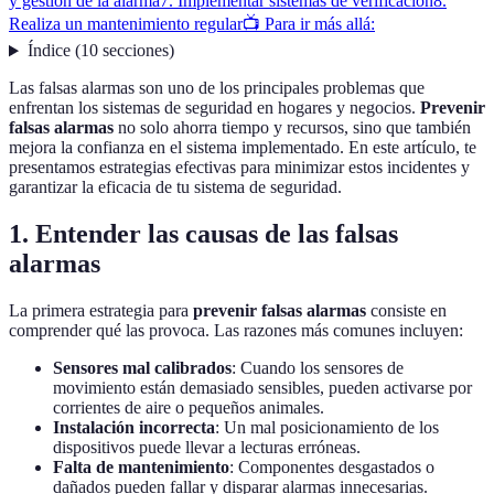
y gestión de la alarma
7. Implementar sistemas de verificación
8.
Realiza un mantenimiento regular
📺 Para ir más allá:
Índice
(
10
secciones
)
Las falsas alarmas son uno de los principales problemas que
enfrentan los sistemas de seguridad en hogares y negocios.
Prevenir
falsas alarmas
no solo ahorra tiempo y recursos, sino que también
mejora la confianza en el sistema implementado. En este artículo, te
presentamos estrategias efectivas para minimizar estos incidentes y
garantizar la eficacia de tu sistema de seguridad.
1. Entender las causas de las falsas
alarmas
La primera estrategia para
prevenir falsas alarmas
consiste en
comprender qué las provoca. Las razones más comunes incluyen:
Sensores mal calibrados
: Cuando los sensores de
movimiento están demasiado sensibles, pueden activarse por
corrientes de aire o pequeños animales.
Instalación incorrecta
: Un mal posicionamiento de los
dispositivos puede llevar a lecturas erróneas.
Falta de mantenimiento
: Componentes desgastados o
dañados pueden fallar y disparar alarmas innecesarias.