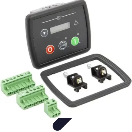
Urgencia Alarma
Consejos y Mantenimiento
Guías y Tutoriales
Consejos de
Seguridad
Guía de Compra
Guías de Compra
Urgencia Alarma