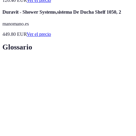
126.40
EUR
Ver el precio
Duravit - Shower Systems,sistema De Ducha Shelf 1050, 2
manomano.es
449.80
EUR
Ver el precio
Glossario
Terme
Définition
Sistema de
Dispositivo diseñado para detectar intrusiones o
alarma
situaciones de peligro en un hogar.
Sensores de
Dispositivos que detectan el movimiento en áreas
movimiento
específicas y activan el sistema de alarma.
Capacidad de supervisar un sistema de alarma a
Monitoreo
través de internet o aplicaciones móviles,
remoto
permitiendo recibir alertas en tiempo real.