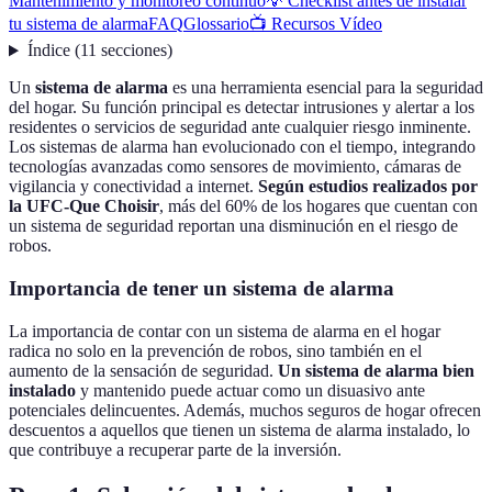
Mantenimiento y monitoreo continuo
💡 Checklist antes de instalar
tu sistema de alarma
FAQ
Glossario
📺 Recursos Vídeo
Índice
(
11
secciones
)
Un
sistema de alarma
es una herramienta esencial para la seguridad
del hogar. Su función principal es detectar intrusiones y alertar a los
residentes o servicios de seguridad ante cualquier riesgo inminente.
Los sistemas de alarma han evolucionado con el tiempo, integrando
tecnologías avanzadas como sensores de movimiento, cámaras de
vigilancia y conectividad a internet.
Según estudios realizados por
la
UFC-Que Choisir
, más del 60% de los hogares que cuentan con
un sistema de seguridad reportan una disminución en el riesgo de
robos.
Importancia de tener un sistema de alarma
La importancia de contar con un sistema de alarma en el hogar
radica no solo en la prevención de robos, sino también en el
aumento de la sensación de seguridad.
Un sistema de alarma bien
instalado
y mantenido puede actuar como un disuasivo ante
potenciales delincuentes. Además, muchos seguros de hogar ofrecen
descuentos a aquellos que tienen un sistema de alarma instalado, lo
que contribuye a recuperar parte de la inversión.