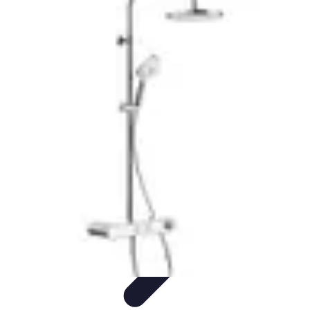
Urgencia Alarma
Consejos y Mantenimiento
Guías y Tutoriales
Consejos de
Seguridad
Guía de Compra
Guías de Compra
Urgencia Alarma