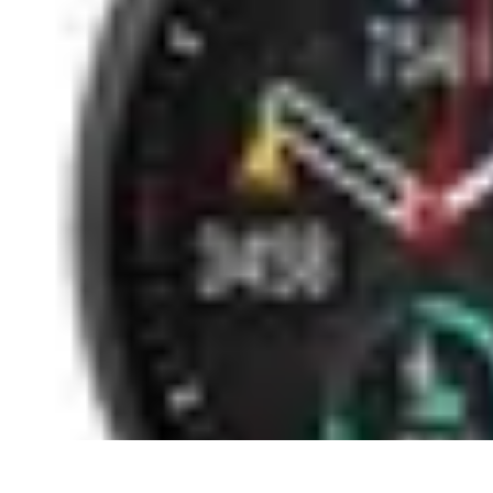
Urgencia Alarma
Consejos y Mantenimiento
Guías y Tutoriales
Consejos de Seguridad
G
Urgencia Alarma