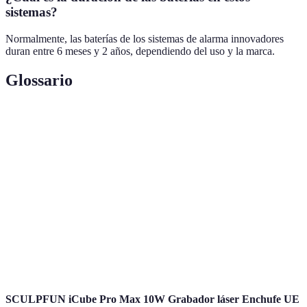
sistemas?
Normalmente, las baterías de los sistemas de alarma innovadores
duran entre 6 meses y 2 años, dependiendo del uso y la marca.
Glossario
Terme
Définition
Sensor de
Dispositivo que detecta movimiento en un área
Movimiento
específica.
Cámara de
Sistema de vigilancia que graba y transmite video
Seguridad
en tiempo real.
Inteligencia
Tecnología que simula la inteligencia humana
Artificial
para procesar información.
SCULPFUN iCube Pro Max 10W Grabador láser Enchufe UE