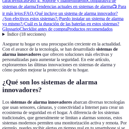
características
Paso 4: Soporte y mantenimiento
Comparativa de
sistemas de alarma
Tendencias actuales en sistemas de alarma
📺 Para
ir más lejos:
FAQ
¿Qué incluye un sistema de alarma innovador?
¿Son efectivos estos sistemas?
¿Puedo instalar un sistema de alarma
yo mismo?
¿Cuál es la duración de las baterías en estos sistemas?
Glossario
Checklist antes de compra
Productos recomendados
Índice
(
18
secciones
)
Asegurar tu hogar es una preocupación creciente en la actualidad.
Con el avance de la tecnología, se han desarrollado
sistemas de
alarma innovadores
que ofrecen soluciones más efectivas y
personalizadas para aumentar la seguridad. En este artículo,
exploraremos las últimas innovaciones en sistemas de alarma y
cómo pueden mejorar la protección de tu hogar.
¿Qué son los sistemas de alarma
innovadores?
Los
sistemas de alarma innovadores
abarcan diversas tecnologías
que usan sensores, cámaras, y conectividad a Internet para crear un
ecosistema de seguridad en el hogar. A diferencia de los sistemas
tradicionales, que generalmente se limitan a alarmas sonoras, estos
sistemas modernos permiten una monitorización activa y remota. Por
ejemplo, puedes recibir alertas en tiempo real en tu smartphone si se