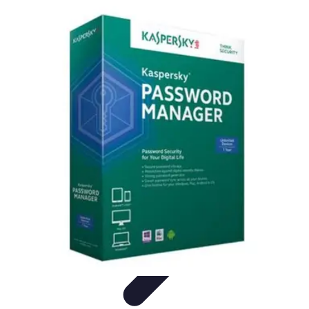
Urgencia Alarma
Consejos y Mantenimiento
Guías y Tutoriales
Consejos de
Seguridad
Guía de Compra
Guías de Compra
Urgencia Alarma