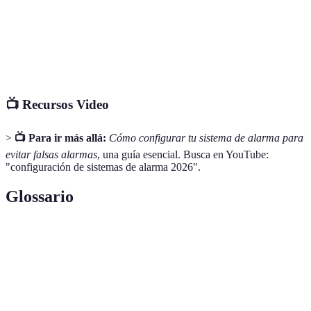
Sistemas
Cámaras y AI
Media
inteligentes
Sistemas de
Multisensores
Baja
integración
📺 Recursos Video
>
📺 Para ir más allá:
Cómo configurar tu sistema de alarma para
evitar falsas alarmas
, una guía esencial. Busca en YouTube:
"configuración de sistemas de alarma 2026".
Glossario
Terme
Définition
Alarmas generadas por errones de detección o
Falsas alarmas
mal funcionamiento.