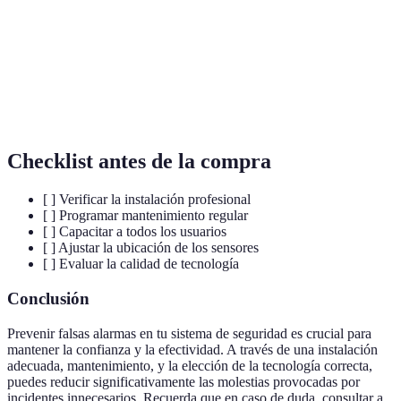
Sensor de
Dispositivo que detecta la presencia de
movimiento
movimiento en un área determinada.
Sistema de
Sistema que utiliza tecnología avanzada para
seguridad
mejorar la eficiencia y seguridad.
inteligente
Checklist antes de la compra
[ ] Verificar la instalación profesional
[ ] Programar mantenimiento regular
[ ] Capacitar a todos los usuarios
[ ] Ajustar la ubicación de los sensores
[ ] Evaluar la calidad de tecnología
Conclusión
Prevenir falsas alarmas en tu sistema de seguridad es crucial para
mantener la confianza y la efectividad. A través de una instalación
adecuada, mantenimiento, y la elección de la tecnología correcta,
puedes reducir significativamente las molestias provocadas por
incidentes innecesarios. Recuerda que en caso de duda, consultar a