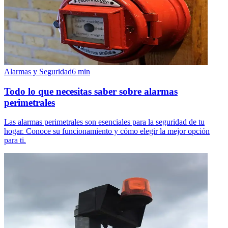
Alarmas y Seguridad
6
min
Todo lo que necesitas saber sobre alarmas
perimetrales
Las alarmas perimetrales son esenciales para la seguridad de tu
hogar. Conoce su funcionamiento y cómo elegir la mejor opción
para ti.