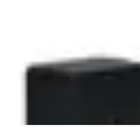
Urgencia Alarma
Consejos y Mantenimiento
Guías y Tutoriales
Consejos de Seguridad
G
Urgencia Alarma