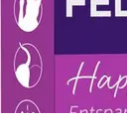
Urgencia Alarma
Consejos y Mantenimiento
Guías y Tutoriales
Consejos de Seguridad
G
Urgencia Alarma