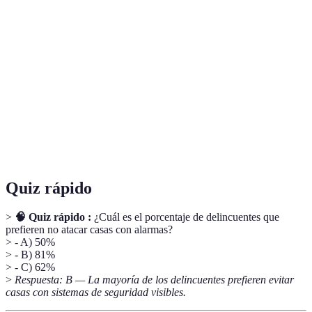
Terme
Définition
Sistemas de
Dispositivos usados para detectar intrusiones y
alarma
alertar de peligros.
Sensores de
Dispositivos que detectan el movimiento dentro
movimiento
de un área específica.
Monitoreo
Supervisión de la seguridad del hogar desde un
remoto
dispositivo móvil.
Quiz rápido
>
🧠 Quiz rápido :
¿Cuál es el porcentaje de delincuentes que
prefieren no atacar casas con alarmas?
> - A) 50%
> - B) 81%
> - C) 62%
>
Respuesta: B — La mayoría de los delincuentes prefieren evitar
casas con sistemas de seguridad visibles.