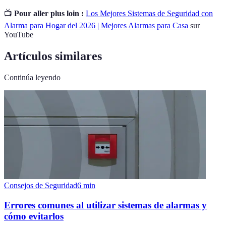
📺
Pour aller plus loin :
Los Mejores Sistemas de Seguridad con
Alarma para Hogar del 2026 | Mejores Alarmas para Casa
sur
YouTube
Artículos similares
Continúa leyendo
Consejos de Seguridad
6
min
Errores comunes al utilizar sistemas de alarmas y
cómo evitarlos