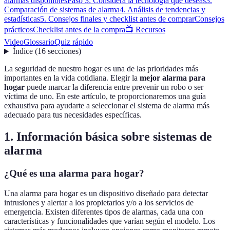
alarmas disponibles
Paso 3: Considera la tecnología que deseas
3.
Comparación de sistemas de alarma
4. Análisis de tendencias y
estadísticas
5. Consejos finales y checklist antes de comprar
Consejos
prácticos
Checklist antes de la compra
📺 Recursos
Video
Glossario
Quiz rápido
Índice
(
16
secciones
)
La seguridad de nuestro hogar es una de las prioridades más
importantes en la vida cotidiana. Elegir la
mejor alarma para
hogar
puede marcar la diferencia entre prevenir un robo o ser
víctima de uno. En este artículo, te proporcionaremos una guía
exhaustiva para ayudarte a seleccionar el sistema de alarma más
adecuado para tus necesidades específicas.
1. Información básica sobre sistemas de
alarma
¿Qué es una alarma para hogar?
Una alarma para hogar es un dispositivo diseñado para detectar
intrusiones y alertar a los propietarios y/o a los servicios de
emergencia. Existen diferentes tipos de alarmas, cada una con
características y funcionalidades que varían según el modelo. Los