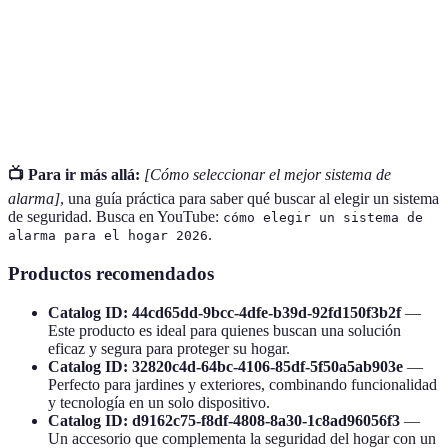
Sensores de
Dispositivo que detecta movimientos en una zona
movimiento
específica.
Monitoreo
Servicio que observa de forma continua las señales
24/7
de alarma y alerta a las autoridades.
📺 Para ir más allá:
[Cómo seleccionar el mejor sistema de
alarma]
, una guía práctica para saber qué buscar al elegir un sistema
de seguridad. Busca en YouTube:
cómo elegir un sistema de
.
alarma para el hogar 2026
Productos recomendados
Catalog ID: 44cd65dd-9bcc-4dfe-b39d-92fd150f3b2f
—
Este producto es ideal para quienes buscan una solución
eficaz y segura para proteger su hogar.
Catalog ID: 32820c4d-64bc-4106-85df-5f50a5ab903e
—
Perfecto para jardines y exteriores, combinando funcionalidad
y tecnología en un solo dispositivo.
Catalog ID: d9162c75-f8df-4808-8a30-1c8ad96056f3
—
Un accesorio que complementa la seguridad del hogar con un