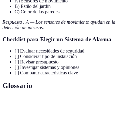
A) Sensores de movimiento
B) Estilo del jardín
C) Color de las paredes
Respuesta : A — Los sensores de movimiento ayudan en la
detección de intrusos.
Checklist para Elegir un Sistema de Alarma
[ ] Evaluar necesidades de seguridad
[ ] Considerar tipo de instalación
[ ] Revisar presupuesto
[ ] Investigar sistemas y opiniones
[ ] Comparar características clave
Glossario
Terme
Définition
Sistema de
Dispositivo diseñado para detectar intrusos y
alarma
alertar a los propietarios o la policía.