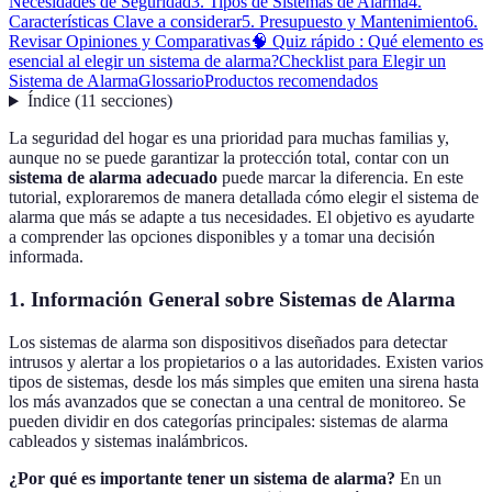
Necesidades de Seguridad
3. Tipos de Sistemas de Alarma
4.
Características Clave a considerar
5. Presupuesto y Mantenimiento
6.
Revisar Opiniones y Comparativas
🧠 Quiz rápido : Qué elemento es
esencial al elegir un sistema de alarma?
Checklist para Elegir un
Sistema de Alarma
Glossario
Productos recomendados
Índice
(
11
secciones
)
La seguridad del hogar es una prioridad para muchas familias y,
aunque no se puede garantizar la protección total, contar con un
sistema de alarma adecuado
puede marcar la diferencia. En este
tutorial, exploraremos de manera detallada cómo elegir el sistema de
alarma que más se adapte a tus necesidades. El objetivo es ayudarte
a comprender las opciones disponibles y a tomar una decisión
informada.
1. Información General sobre Sistemas de Alarma
Los sistemas de alarma son dispositivos diseñados para detectar
intrusos y alertar a los propietarios o a las autoridades. Existen varios
tipos de sistemas, desde los más simples que emiten una sirena hasta
los más avanzados que se conectan a una central de monitoreo. Se
pueden dividir en dos categorías principales: sistemas de alarma
cableados y sistemas inalámbricos.
¿Por qué es importante tener un sistema de alarma?
En un