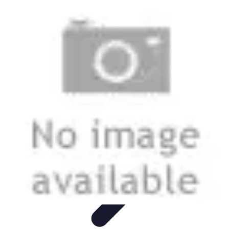
Urgencia Alarma
Consejos y Mantenimiento
Guías y Tutoriales
Consejos de
Seguridad
Guía de Compra
Guías de Compra
Urgencia Alarma