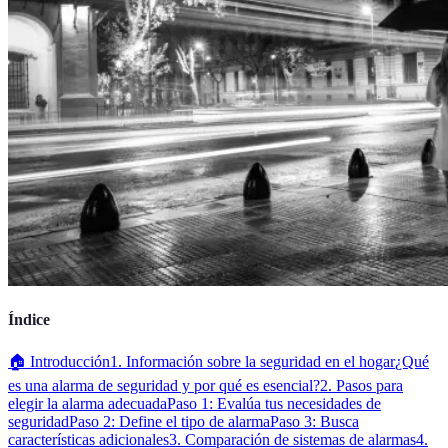
Índice
🏠 Introducción
1. Información sobre la seguridad en el hogar
¿Qué
es una alarma de seguridad y por qué es esencial?
2. Pasos para
elegir la alarma adecuada
Paso 1: Evalúa tus necesidades de
seguridad
Paso 2: Define el tipo de alarma
Paso 3: Busca
características adicionales
3. Comparación de sistemas de alarmas
4.