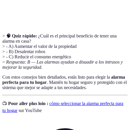
Monitoreo
Servicio que supervisa la alarma y envía alertas a
de
las autoridades en caso de emergencia.
Seguridad
>
🧠 Quiz rápido:
¿Cuál es el principal beneficio de tener una
alarma en casa?
> - A) Aumentar el valor de la propiedad
> - B) Desalentar robos
> - C) Reducir el consumo energético
>
Respuesta: B — Las alarmas ayudan a disuadir a los intrusos y
mejorar la seguridad.
Con estos consejos bien detallados, estás listo para elegir la
alarma
perfecta para tu hogar
. Mantén tu hogar seguro y protegido con el
sistema que mejor se adapte a tus necesidades.
📺
Pour aller plus loin :
cómo seleccionar la alarma perfecta para
tu hogar
sur YouTube