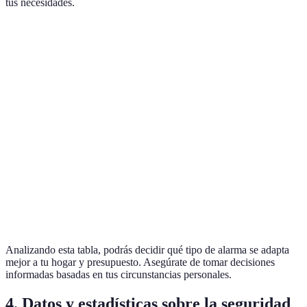
tus necesidades.
Característica
Sistema Inalámbrico
Sistema Cableado
S
Fácil
✔️
✖️
✔
instalación
Conexión
✖️
✔️
✔
constante
Costo inicial
✔️
✖️
✔
Respuesta de
✔️
✔️
✔
emergencia
Analizando esta tabla, podrás decidir qué tipo de alarma se adapta
mejor a tu hogar y presupuesto. Asegúrate de tomar decisiones
informadas basadas en tus circunstancias personales.
4. Datos y estadísticas sobre la seguridad