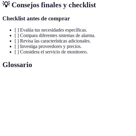
💡 Consejos finales y checklist
Checklist antes de comprar
[ ] Evalúa tus necesidades específicas.
[ ] Compara diferentes sistemas de alarma.
[ ] Revisa las características adicionales.
[ ] Investiga proveedores y precios.
[ ] Considera el servicio de monitoreo.
Glossario
Terme
Définition
Alarmas
Sistemas de seguridad que funcionan sin cables,
Inalámbricas
permitiendo una instalación más sencilla.
Sensores de
Dispositivos que detectan movimiento en áreas
Movimiento
protegidas y emiten alertas al sistema de alarma.