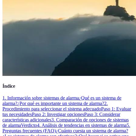
Índice
1. Información sobre sistemas de alarma
¿Qué es un sistema de
alarma?
¿Por qué es importante un sistema de alarma?
2.
Procedimiento para seleccionar el sistema adecuado
Paso 1: Evaluar
tus necesidades
Paso 2: Investigar opciones
Paso 3: Considerar
características adicionales
3. Comparación de opciones de sistemas
de alarma
Verdicto
4. Análisis de tendencias en sistemas de alarma
5.
Preguntas frecuentes (FAQ)
¿Cuánto cuesta un sistema de alarma?