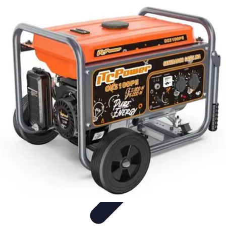
Urgencia Alarma
Consejos y Mantenimiento
Guías y Tutoriales
Consejos de
Seguridad
Guía de Compra
Guías de Compra
Urgencia Alarma