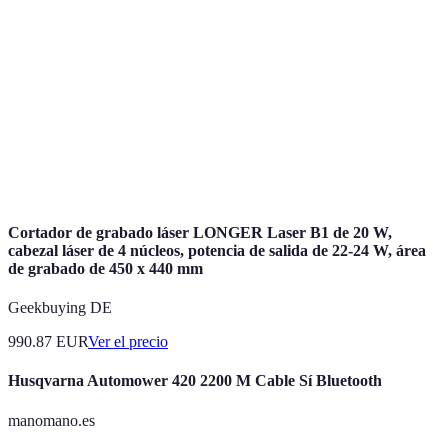
Sensor de
Dispositivo que detecta el movimiento en un área
movimiento
determinada.
Monitoreo
Servicio donde una empresa se encarga de
profesional
supervisar el sistema de alarma.
Aplicación que permite controlar y monitorear el
App móvil
sistema de alarma desde un dispositivo móvil.
Cortador de grabado láser LONGER Laser B1 de 20 W,
cabezal láser de 4 núcleos, potencia de salida de 22-24 W, área
de grabado de 450 x 440 mm
Geekbuying DE
990.87
EUR
Ver el precio
Husqvarna Automower 420 2200 M Cable Sí Bluetooth
manomano.es