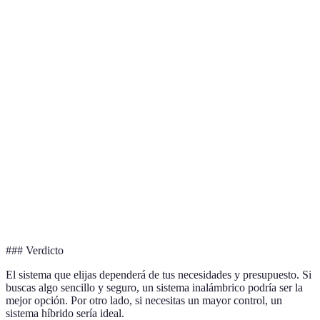
Característica
Sistema A
Sistema B
Sistema C
Tipo de instalación
Cableado
Inalámbrico
Híbrido
Monitoreo
Profesional
DIY
Ambos
Acceso a app
Sí
No
Sí
móvil
Video vigilancia
No
Sí
Sí
Costo aproximado
Bajo
Medio
Alto
### Verdicto
El sistema que elijas dependerá de tus necesidades y presupuesto. Si
buscas algo sencillo y seguro, un sistema inalámbrico podría ser la
mejor opción. Por otro lado, si necesitas un mayor control, un
sistema híbrido sería ideal.