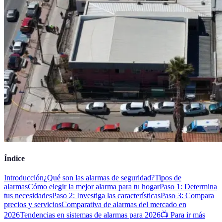
Índice
Introducción
¿Qué son las alarmas de seguridad?
Tipos de
alarmas
Cómo elegir la mejor alarma para tu hogar
Paso 1: Determina
tus necesidades
Paso 2: Investiga las características
Paso 3: Compara
precios y servicios
Comparativa de alarmas del mercado en
2026
Tendencias en sistemas de alarmas para 2026
📺 Para ir más