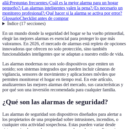
allá:
Preguntas frecuentes
¿Cuál es la mejor alarma para un hogar
pequeño?
¿Las alarmas inteligentes valen la pena?
¿Es necesario un
monitoreo profesional?
¿Qué hacer si la alarma se activa por error?
Glossario
Checklist antes de comprar
Índice
(
17
secciones
)
En un mundo donde la seguridad del hogar se ha vuelto primordial,
elegir las mejores alarmas es esencial para proteger lo que más
valoramos. En 2026, el mercado de alarmas está repleto de opciones
innovadoras que ofrecen no solo protección, sino también
funcionalidades inteligentes que se adaptan a nuestro estilo de vida.
Las alarmas modernas no son solo dispositivos que emiten un
sonido; son sistemas integrados que pueden incluir cámaras de
vigilancia, sensores de movimiento y aplicaciones móviles que
permiten monitorear el hogar en tiempo real. En este artículo,
analizaremos las mejores alarmas del mercado, sus características y
por qué son una inversión recomendada para cualquier familia.
¿Qué son las alarmas de seguridad?
Las alarmas de seguridad son dispositivos diseñados para alertar a
los propietarios de una propiedad sobre intrusiones, incendios, o
cualquier otra actividad sospechosa. Estas pueden variar desde