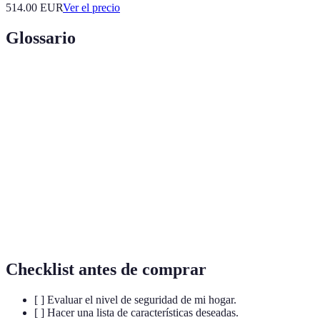
514.00
EUR
Ver el precio
Glossario
Terme
Définition
Alarmas de
Sistemas que alertan sobre intrusiones o
seguridad
emergencias.
Sensores de
Dispositivos que detectan movimiento en áreas
movimiento
específicas.
Servicio que permite la vigilancia constante de
Monitoreo 24/7
la seguridad del hogar.
Checklist antes de comprar
[ ] Evaluar el nivel de seguridad de mi hogar.
[ ] Hacer una lista de características deseadas.