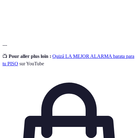
movimiento
movimiento.
Tecnología que permite controlar dispositivos
Domótica
del hogar de forma remota.
---
📺
Pour aller plus loin :
Quizá LA MEJOR ALARMA barata para
tu PISO
sur YouTube