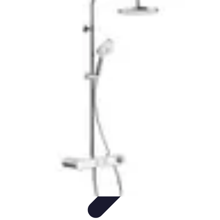
Urgencia Alarma
Consejos y Mantenimiento
Guías y Tutoriales
Consejos de
Seguridad
Guía de Compra
Guías de Compra
Urgencia Alarma