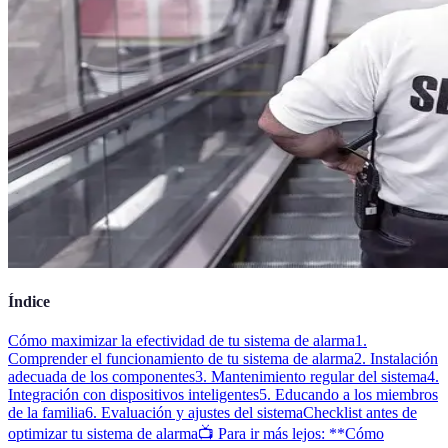
Índice
Cómo maximizar la efectividad de tu sistema de alarma
1.
Comprender el funcionamiento de tu sistema de alarma
2. Instalación
adecuada de los componentes
3. Mantenimiento regular del sistema
4.
Integración con dispositivos inteligentes
5. Educando a los miembros
de la familia
6. Evaluación y ajustes del sistema
Checklist antes de
optimizar tu sistema de alarma
📺 Para ir más lejos: **Cómo