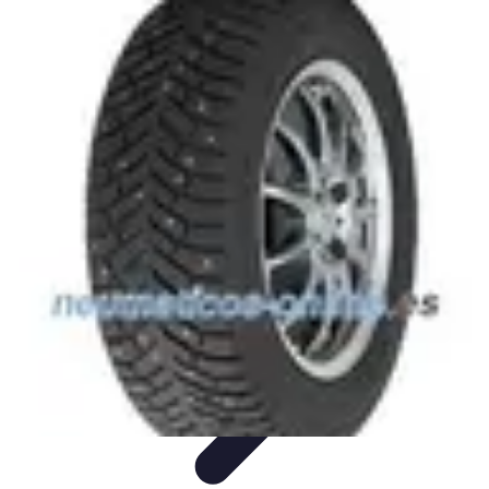
Urgencia Alarma
Consejos y Mantenimiento
Guías y Tutoriales
Consejos de
Seguridad
Guía de Compra
Guías de Compra
Urgencia Alarma