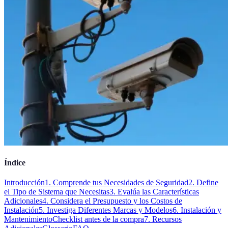
Índice
Introducción
1. Comprende tus Necesidades de Seguridad
2. Define
el Tipo de Sistema que Necesitas
3. Evalúa las Características
Adicionales
4. Considera el Presupuesto y los Costos de
Instalación
5. Investiga Diferentes Marcas y Modelos
6. Instalación y
Mantenimiento
Checklist antes de la compra
7. Recursos