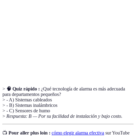
Sistema de
Conjunto de dispositivos diseñados para detectar
alarma
intrusiones no autorizadas.
Servicio que permite supervisar la seguridad del
Monitoreo
hogar en tiempo real, generalmente a través de
internet.
Sensor de
Dispositivo que detecta el movimiento y puede
movimiento
activar un sistema de alarma.
>
🧠 Quiz rápido :
¿Qué tecnología de alarma es más adecuada
para departamentos pequeños?
> - A) Sistemas cableados
> - B) Sistemas inalámbricos
> - C) Sensores de humo
>
Respuesta: B — Por su facilidad de instalación y bajo costo.
📺
Pour aller plus loin :
cómo elegir alarma efectiva
sur YouTube