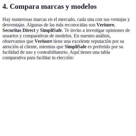
4. Compara marcas y modelos
Hay numerosas marcas en el mercado, cada una con sus ventajas y
desventajas. Algunas de las más reconocidas son
Verisure
,
Securitas Direct
y
SimpliSafe
. Te invito a investigar opiniones de
usuarios y comparativas de modelos. En nuestro análisis,
observamos que
Verisure
tiene una excelente reputación por su
atención al cliente, mientras que
SimpliSafe
es preferido por su
facilidad de uso y costeabilitatorio. Aquí tienes una tabla
comparativa para facilitar tu elección:
Marca
Precio Inicial
Tarifas Mensuales
Característi
Monitoreo 2
Verisure
Desde 400€
39€/mes
respuesta ins
Robo y segu
Securitas
Desde 300€
35€/mes
perimetral
Sin tarifas
Monitoreo pe
SimpliSafe
Desde 200€