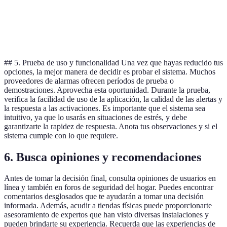
mensuales
sin contrato
Tecnología I
Xiaoma
Desde 150€
12€/mes
control remo
## 5. Prueba de uso y funcionalidad Una vez que hayas reducido tus
opciones, la mejor manera de decidir es probar el sistema. Muchos
proveedores de alarmas ofrecen períodos de prueba o
demostraciones. Aprovecha esta oportunidad. Durante la prueba,
verifica la facilidad de uso de la aplicación, la calidad de las alertas y
la respuesta a las activaciones. Es importante que el sistema sea
intuitivo, ya que lo usarás en situaciones de estrés, y debe
garantizarte la rapidez de respuesta. Anota tus observaciones y si el
sistema cumple con lo que requiere.
6. Busca opiniones y recomendaciones
Antes de tomar la decisión final, consulta opiniones de usuarios en
línea y también en foros de seguridad del hogar. Puedes encontrar
comentarios desglosados que te ayudarán a tomar una decisión
informada. Además, acudir a tiendas físicas puede proporcionarte
asesoramiento de expertos que han visto diversas instalaciones y
pueden brindarte su experiencia. Recuerda que las experiencias de