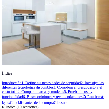
Índice
Introducción
1. Define tus necesidades de seguridad
2. Investiga las
diferentes tecnologías disponibles
3. Considera el presupuesto y el
costo total
4. Compara marcas y modelos
5. Prueba de uso y
funcionalidad
6. Busca opiniones y recomendaciones
📺 Para ir más
lejos:
Checklist antes de la compra
Glossario
Índice
(
10
secciones
)