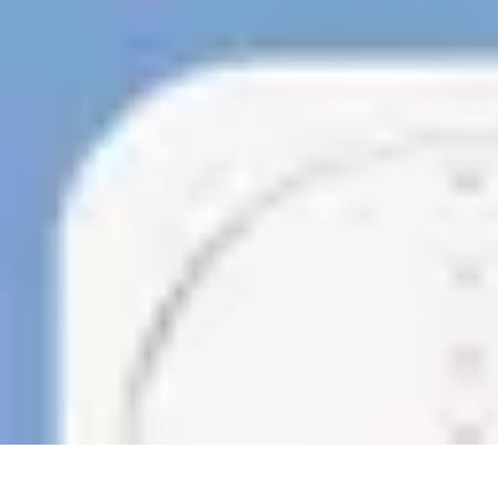
Urgencia Alarma
Consejos y Mantenimiento
Guías y Tutoriales
Consejos de Seguridad
G
Urgencia Alarma