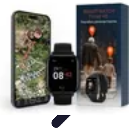
Urgencia Alarma
Consejos y Mantenimiento
Guías y Tutoriales
Consejos de
Seguridad
Guía de Compra
Guías de Compra
Urgencia Alarma