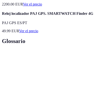
2200.00
EUR
Ver el precio
Reloj localizador PAJ GPS. SMARTWATCH Finder 4G
PAJ GPS ES/PT
49.99
EUR
Ver el precio
Glossario
Terme
Définition
Alarmas
Sistemas de seguridad que funcionan con sensores
Internet de las cosas, refiere a la conexión de
IoT
dispositivos a Internet
Vigilancia constante de la seguridad a través de
Monitoreo
dispositivos electrónicos