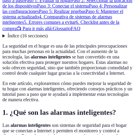
paso a paso
Paso 1: Evaluar tu hogar
Paso 2: Seleccionar la ubicación
de los dispositivos
Paso 3: Conectar el sistema
Paso 4: Personalizar
las configuraciones
Paso 5: Realizar pruebas
Paso 6: Mantener el
sistema actualizado
4. Comparativa de sistemas de alarmas
inteligentes
5. Errores comunes a evitar
6. Checklist antes de la
compra
📺 Para ir más allá:
Glossario
FAQ
Índice
(
16
secciones
)
La seguridad en el hogar es una de las principales preocupaciones
para muchas personas en la actualidad. Con el aumento de la
tecnología, las
alarmas inteligentes
se han convertido en una
solución efectiva para proteger nuestros hogares. Estas alarmas no
solo ofrecen seguridad, sino que también proporcionan comodidad y
control desde cualquier lugar gracias a la conectividad a Internet.
En este artículo, exploraremos cómo puedes mejorar la seguridad de
tu hogar con alarmas inteligentes, ofreciendo consejos prácticos y un
tutorial paso a paso que te ayudará a implementar estas tecnologías
de manera efectiva.
1. ¿Qué son las alarmas inteligentes?
Las
alarmas inteligentes
son sistemas de seguridad para el hogar
que se conectan a Internet y permiten el monitoreo y control a