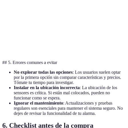
Móvil
avanzadas,
200 - 400 EUR
B
integración
Sistema
Cámaras 360°,
Wi-Fi/Móvil
300 - 600 EUR
C
visión nocturna
Sistema
Descubrimiento
Wi-Fi
150 - 250 EUR
D
localizable
## 5. Errores comunes a evitar
No explorar todas las opciones
: Los usuarios suelen optar
por la primera opción sin comparar características y precios.
Tómate tu tiempo para investigar.
Instalar en la ubicación incorrecta
: La ubicación de los
sensores es crítica. Si están mal colocados, pueden no
funcionar como se espera.
Ignorar el mantenimiento
: Actualizaciones y pruebas
regulares son esenciales para mantener el sistema seguro. No
dejes de revisar la funcionalidad de tu alarma.
6. Checklist antes de la compra