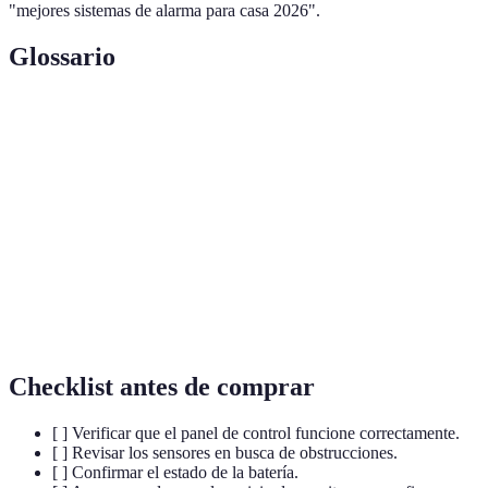
"mejores sistemas de alarma para casa 2026".
Glossario
Terme
Définition
Batería
Fuente de energía que permite a la alarma funcionar.
Dispositivos que detectan movimiento o cambios en
Sensores
el entorno.
Servicio que supervisa el sistema de alarma y
Monitoreo
responde a alarmas.
Checklist antes de comprar
[ ] Verificar que el panel de control funcione correctamente.
[ ] Revisar los sensores en busca de obstrucciones.
[ ] Confirmar el estado de la batería.