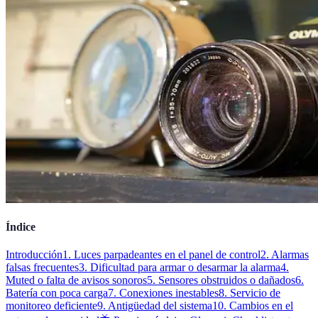
Índice
Introducción
1. Luces parpadeantes en el panel de control
2. Alarmas
falsas frecuentes
3. Dificultad para armar o desarmar la alarma
4.
Muted o falta de avisos sonoros
5. Sensores obstruidos o dañados
6.
Batería con poca carga
7. Conexiones inestables
8. Servicio de
monitoreo deficiente
9. Antigüedad del sistema
10. Cambios en el