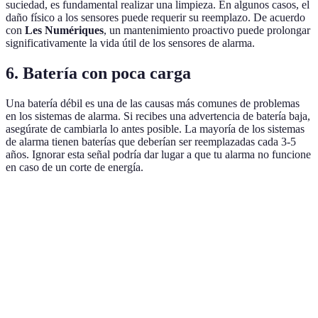
suciedad, es fundamental realizar una limpieza. En algunos casos, el
daño físico a los sensores puede requerir su reemplazo. De acuerdo
con
Les Numériques
, un mantenimiento proactivo puede prolongar
significativamente la vida útil de los sensores de alarma.
6. Batería con poca carga
Una batería débil es una de las causas más comunes de problemas
en los sistemas de alarma. Si recibes una advertencia de batería baja,
asegúrate de cambiarla lo antes posible. La mayoría de los sistemas
de alarma tienen baterías que deberían ser reemplazadas cada 3-5
años. Ignorar esta señal podría dar lugar a que tu alarma no funcione
en caso de un corte de energía.
Parámetro
Cada 2 años
Cada 3-5 años
Siempre en 
Reemplazo
Batería
Cambiar
Cambiar
continuo
Reemplazar si
Inspeccionar
Sensores
Limpiar/Verificar
dañado
regularmente