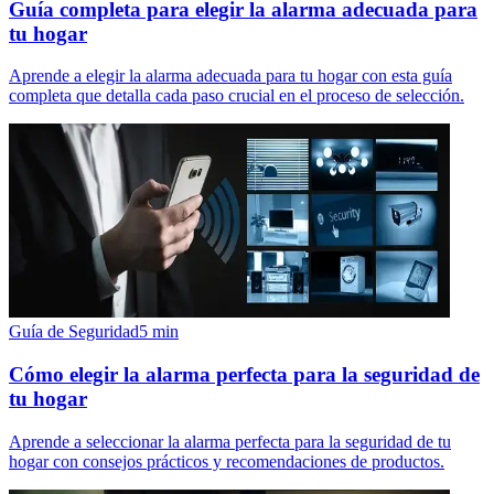
Guía completa para elegir la alarma adecuada para
tu hogar
Aprende a elegir la alarma adecuada para tu hogar con esta guía
completa que detalla cada paso crucial en el proceso de selección.
Guía de Seguridad
5
min
Cómo elegir la alarma perfecta para la seguridad de
tu hogar
Aprende a seleccionar la alarma perfecta para la seguridad de tu
hogar con consejos prácticos y recomendaciones de productos.