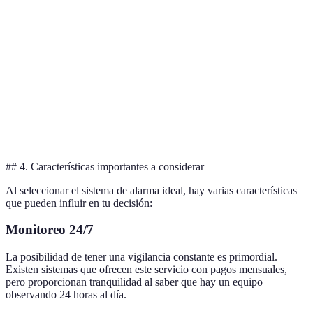
Instalación
inalámbricos
interferencia
temporales
fácil
Monitoreo
en tiempo
Puede ser
Sistemas
real;
Hogares
complicado
inteligentes
Integración
tecnológicos
de instalar
de
dispositivos
## 4. Características importantes a considerar
Al seleccionar el sistema de alarma ideal, hay varias características
que pueden influir en tu decisión:
Monitoreo 24/7
La posibilidad de tener una vigilancia constante es primordial.
Existen sistemas que ofrecen este servicio con pagos mensuales,
pero proporcionan tranquilidad al saber que hay un equipo
observando 24 horas al día.