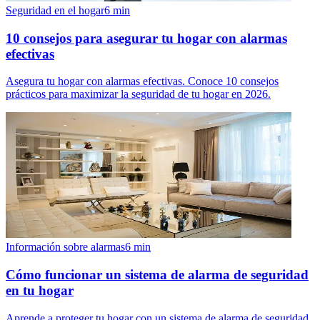
Seguridad en el hogar
6
min
10 consejos para asegurar tu hogar con alarmas
efectivas
Asegura tu hogar con alarmas efectivas. Conoce 10 consejos
prácticos para maximizar la seguridad de tu hogar en 2026.
Información sobre alarmas
6
min
Cómo funcionar un sistema de alarma de seguridad
en tu hogar
Aprende a proteger tu hogar con un sistema de alarma de seguridad.