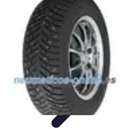
Urgencia Alarma
Consejos y Mantenimiento
Guías y Tutoriales
Consejos de
Seguridad
Guía de Compra
Guías de Compra
Urgencia Alarma