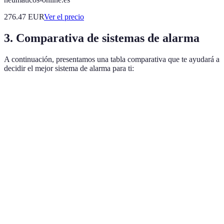
276.47
EUR
Ver el precio
3. Comparativa de sistemas de alarma
A continuación, presentamos una tabla comparativa que te ayudará a
decidir el mejor sistema de alarma para ti:
Tipo de sistema
Pros
Contras
Ideal para
Instalación
No ofrecen
Sistemas
Presupuestos
simple;
monitoreo
convencionales
limitados
Costo bajo
remoto
Alta
Costos de
Sistemas
fiabilidad;
Casas
instalación
cableados
Instalación
grandes
elevados
profesional
Flexibilidad;
Sistemas
Potencial
Viviendas