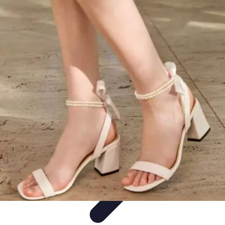
Urgencia Alarma
Consejos y Mantenimiento
Guías y Tutoriales
Consejos de
Seguridad
Guía de Compra
Guías de Compra
Urgencia Alarma