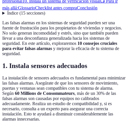
profesional
10. Instala un sistema de verificación visual
📺 Para ir
más allá:
Glossario
Checklist antes compra
Conclusión
Índice
(
15
secciones
)
Las falsas alarmas en los sistemas de seguridad pueden ser una
fuente de frustración para los propietarios de viviendas y negocios.
No solo generan incomodidad y estrés, sino que también pueden
llevar a una desconfianza generalizada hacia los sistemas de
seguridad. En este artículo, exploraremos
10 consejos cruciales
para evitar falsas alarmas
y mejorar la eficacia de tu sistema de
seguridad.
1. Instala sensores adecuados
La instalación de sensores adecuados es fundamental para minimizar
las falsas alarmas. Asegúrate de que los sensores de movimiento,
puertas y ventanas sean compatibles con tu sistema de alarma.
Según
60 Millions de Consommateurs
, más de un 30% de las
falsas alarmas son causadas por equipos no calibrados
adecuadamente. Realiza un estudio de compatibilidad y, si es
necesario, consulta a un experto para asegurar una correcta
instalación. Esto te ayudará a disminuir considerablemente las
alarmas innecesarias.