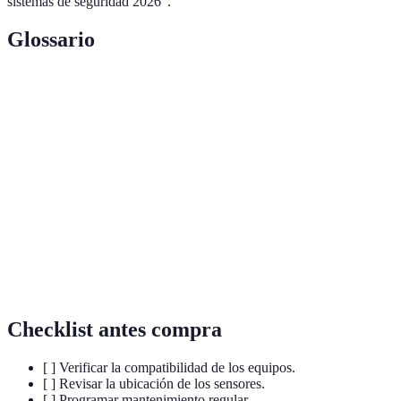
sistemas de seguridad 2026".
Glossario
Terme
Définition
Falsas
Alarmas activadas sin motivo real, a menudo por
alarmas
errores humanos o mal funcionamiento del equipo.
Sensores de
Dispositivos que detectan cambios en el
movimiento
movimiento en su entorno.
Sistema de
Servicio que supervisa y responde a las alarmas de
monitoreo
seguridad en tiempo real.
Checklist antes compra
[ ] Verificar la compatibilidad de los equipos.
[ ] Revisar la ubicación de los sensores.
[ ] Programar mantenimiento regular.