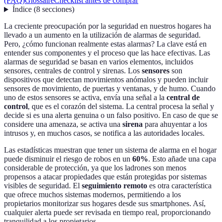
(FAQ)
Glossaire
Checklist antes de comprar
Índice
(
8
secciones
)
La creciente preocupación por la seguridad en nuestros hogares ha
llevado a un aumento en la utilización de alarmas de seguridad.
Pero, ¿cómo funcionan realmente estas alarmas? La clave está en
entender sus componentes y el proceso que las hace efectivas. Las
alarmas de seguridad se basan en varios elementos, incluidos
sensores, centrales de control y sirenas. Los
sensores
son
dispositivos que detectan movimientos anómalos y pueden incluir
sensores de movimiento, de puertas y ventanas, y de humo. Cuando
uno de estos sensores se activa, envía una señal a la
central de
control
, que es el corazón del sistema. La central procesa la señal y
decide si es una alerta genuina o un falso positivo. En caso de que se
considere una amenaza, se activa una
sirena
para ahuyentar a los
intrusos y, en muchos casos, se notifica a las autoridades locales.
Las estadísticas muestran que tener un sistema de alarma en el hogar
puede disminuir el riesgo de robos en un
60%
. Esto añade una capa
considerable de protección, ya que los ladrones son menos
propensos a atacar propiedades que están protegidas por sistemas
visibles de seguridad. El
seguimiento remoto
es otra característica
que ofrece muchos sistemas modernos, permitiendo a los
propietarios monitorizar sus hogares desde sus smartphones. Así,
cualquier alerta puede ser revisada en tiempo real, proporcionando
tranquilidad a los propietarios.