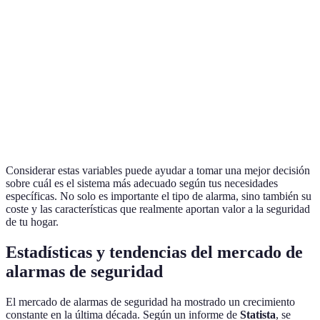
Con cable
Medio
instalación profesio
B
mayor fiabilidad
Combinación de am
Sistema
Híbrido
Alto
funciones de hogar
C
inteligente
Sistema
Independiente, men
Autónomo
Bajo
D
características avan
Considerar estas variables puede ayudar a tomar una mejor decisión
sobre cuál es el sistema más adecuado según tus necesidades
específicas. No solo es importante el tipo de alarma, sino también su
coste y las características que realmente aportan valor a la seguridad
de tu hogar.
Estadísticas y tendencias del mercado de
alarmas de seguridad
El mercado de alarmas de seguridad ha mostrado un crecimiento
constante en la última década. Según un informe de
Statista
, se