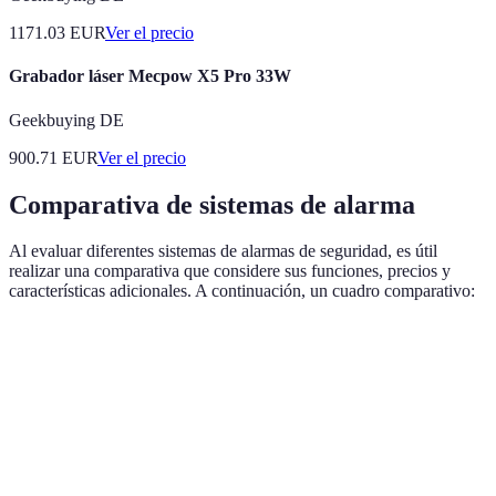
1171.03
EUR
Ver el precio
Grabador láser Mecpow X5 Pro 33W
Geekbuying DE
900.71
EUR
Ver el precio
Comparativa de sistemas de alarma
Al evaluar diferentes sistemas de alarmas de seguridad, es útil
realizar una comparativa que considere sus funciones, precios y
características adicionales. A continuación, un cuadro comparativo:
Sistema
Tipo
Precio Estimado
Características Pri
Sistema
Fácil instalación, c
Inalámbrico
Bajo
A
por smartphone
Más seguro, requier
Sistema