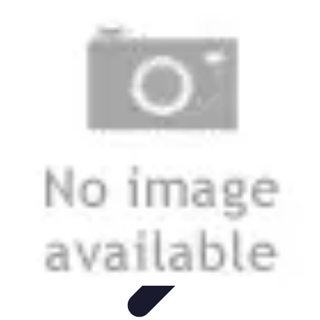
Urgencia Alarma
Consejos y Mantenimiento
Guías y Tutoriales
Consejos de
Seguridad
Guía de Compra
Guías de Compra
Urgencia Alarma