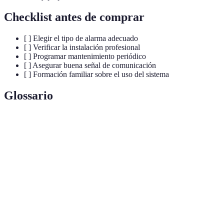
Checklist antes de comprar
[ ] Elegir el tipo de alarma adecuado
[ ] Verificar la instalación profesional
[ ] Programar mantenimiento periódico
[ ] Asegurar buena señal de comunicación
[ ] Formación familiar sobre el uso del sistema
Glossario
Terme
Définition
Dispositivos interconectados que pueden ser
Alarmas
controlados a través de internet para mejorar la
IoT
seguridad en el hogar.
Dispositivos que detectan movimiento y ayudan a
Sensores de
activar alarmas para potenciar la seguridad del
movimiento
hogar.