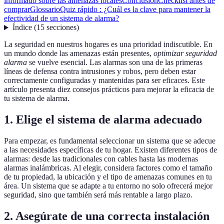
informado sobre las amenazas locales
Conclusión
Checklist antes de
comprar
Glossario
Quiz rápido : ¿Cuál es la clave para mantener la
efectividad de un sistema de alarma?
Índice
(
15
secciones
)
La seguridad en nuestros hogares es una prioridad indiscutible. En
un mundo donde las amenazas están presentes,
optimizar seguridad
alarma
se vuelve esencial. Las alarmas son una de las primeras
líneas de defensa contra intrusiones y robos, pero deben estar
correctamente configuradas y mantenidas para ser eficaces. Este
artículo presenta diez consejos prácticos para mejorar la eficacia de
tu sistema de alarma.
1. Elige el sistema de alarma adecuado
Para empezar, es fundamental seleccionar un sistema que se adecue
a las necesidades específicas de tu hogar. Existen diferentes tipos de
alarmas: desde las tradicionales con cables hasta las modernas
alarmas inalámbricas. Al elegir, considera factores como el tamaño
de tu propiedad, la ubicación y el tipo de amenazas comunes en tu
área. Un sistema que se adapte a tu entorno no solo ofrecerá mejor
seguridad, sino que también será más rentable a largo plazo.
2. Asegúrate de una correcta instalación