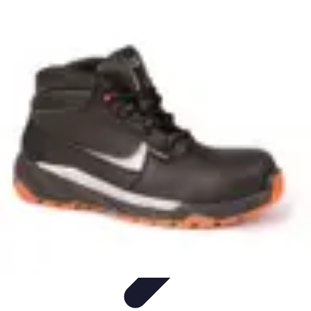
Urgencia Alarma
Consejos y Mantenimiento
Guías y Tutoriales
Consejos de
Seguridad
Guía de Compra
Guías de Compra
Urgencia Alarma