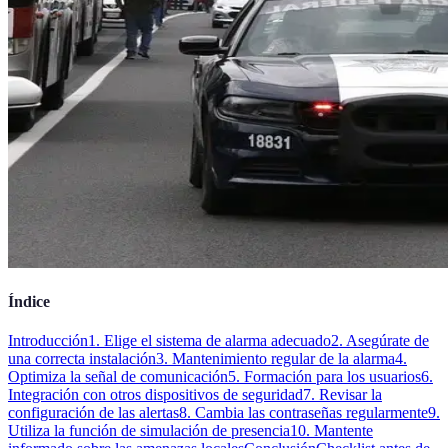
Índice
Introducción
1. Elige el sistema de alarma adecuado
2. Asegúrate de
una correcta instalación
3. Mantenimiento regular de la alarma
4.
Optimiza la señal de comunicación
5. Formación para los usuarios
6.
Integración con otros dispositivos de seguridad
7. Revisar la
configuración de las alertas
8. Cambia las contraseñas regularmente
9.
Utiliza la función de simulación de presencia
10. Mantente