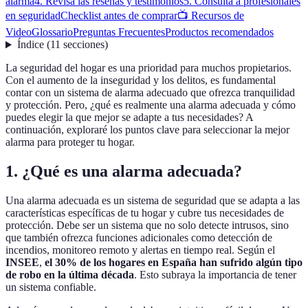
alarma
4. Revisa las reseñas y testimonios
5. Consulta a profesionales
en seguridad
Checklist antes de comprar
📺 Recursos de
Video
Glossario
Preguntas Frecuentes
Productos recomendados
Índice
(
11
secciones
)
La seguridad del hogar es una prioridad para muchos propietarios.
Con el aumento de la inseguridad y los delitos, es fundamental
contar con un sistema de alarma adecuado que ofrezca tranquilidad
y protección. Pero, ¿qué es realmente una alarma adecuada y cómo
puedes elegir la que mejor se adapte a tus necesidades? A
continuación, exploraré los puntos clave para seleccionar la mejor
alarma para proteger tu hogar.
1. ¿Qué es una alarma adecuada?
Una alarma adecuada es un sistema de seguridad que se adapta a las
características específicas de tu hogar y cubre tus necesidades de
protección. Debe ser un sistema que no solo detecte intrusos, sino
que también ofrezca funciones adicionales como detección de
incendios, monitoreo remoto y alertas en tiempo real. Según el
INSEE
,
el 30% de los hogares en España han sufrido algún tipo
de robo en la última década
. Esto subraya la importancia de tener
un sistema confiable.