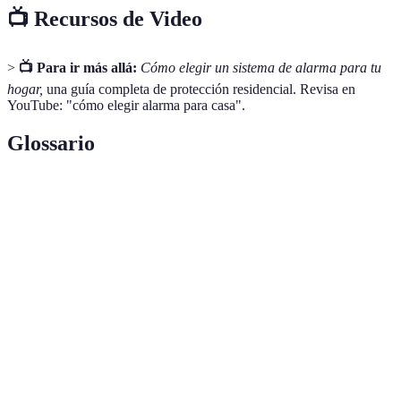
📺 Recursos de Video
>
📺 Para ir más allá:
Cómo elegir un sistema de alarma para tu
hogar,
una guía completa de protección residencial. Revisa en
YouTube: "cómo elegir alarma para casa".
Glossario
Terme
Définition
Sistema de
Dispositivo diseñado para detectar intrusos y
alarma
alertar a los propietarios.
Monitoreo
Servicio que garantiza la supervisión continua del
24/7
sistema de seguridad.
Integración
Capacidad de conectar dispositivos de seguridad a
Smart Home
otros sistemas del hogar inteligente.