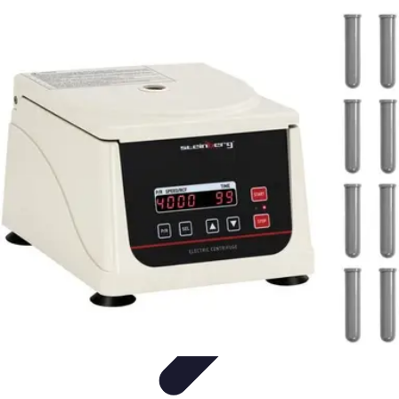
Urgencia Alarma
Consejos y Mantenimiento
Guías y Tutoriales
Consejos de
Seguridad
Guía de Compra
Guías de Compra
Urgencia Alarma