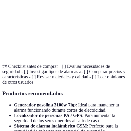
Alarmas
Sistemas de seguridad que funcionan sin cables,
Inalámbricas
facilitando su instalación y reubicación.
Tecnología que permite el control remoto y
Domótica
automatización de elementos del hogar.
Sensores de
Dispositivos que detectan movimiento y activan la
Movimiento
alarma en caso de intrusión.
## Checklist antes de comprar - [ ] Evaluar necesidades de
seguridad - [ ] Investigar tipos de alarmas a- [ ] Comparar precios y
características - [ ] Revisar materiales y calidad - [ ] Leer opiniones
de otros usuarios
Productos recomendados
Generador gasolina 3100w 7hp
: Ideal para mantener tu
alarma funcionando durante cortes de electricidad.
Localizador de personas PAJ GPS
: Para aumentar la
seguridad de tus seres queridos al salir de casa.
Sistema de alarma inalámbrico GSM
: Perfecto para la