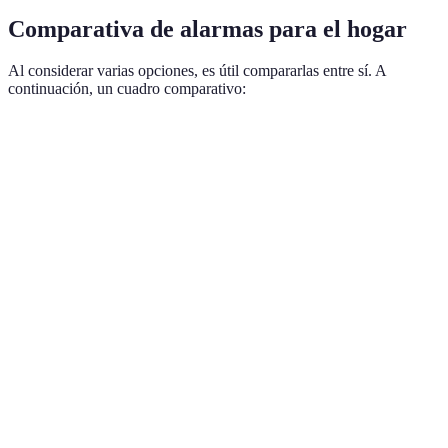
Comparativa de alarmas para el hogar
Al considerar varias opciones, es útil compararlas entre sí. A
continuación, un cuadro comparativo:
Característica
Alarma A
Alarma B
Alarma C
Ver
Opc
Tipo
Cableada
Inalámbrica
Híbrida
var
Wifi y
Mu
Conectividad
Wifi
Bluetooth
Bluetooth
ver
Ide
Monitoreo
Sí
Sí
No
par
remoto
aus
Requiere
Facilidad de
Fácil de
Bu
instalación
Intermedia
instalación
instalar
equ