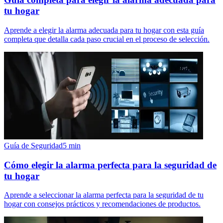
tu hogar
Aprende a elegir la alarma adecuada para tu hogar con esta guía
completa que detalla cada paso crucial en el proceso de selección.
Guía de Seguridad
5
min
Cómo elegir la alarma perfecta para la seguridad de
tu hogar
Aprende a seleccionar la alarma perfecta para la seguridad de tu
hogar con consejos prácticos y recomendaciones de productos.