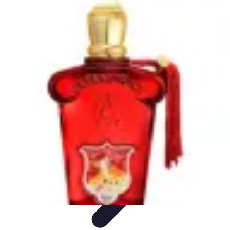
Urgencia Alarma
Consejos y Mantenimiento
Guías y Tutoriales
Consejos de
Seguridad
Guía de Compra
Guías de Compra
Urgencia Alarma