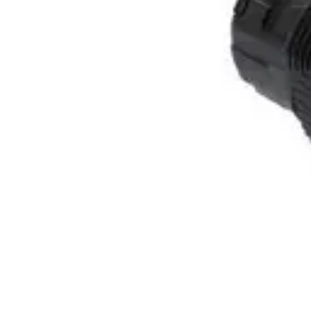
Urgencia Alarma
Consejos y Mantenimiento
Guías y Tutoriales
Consejos de Seguridad
G
Urgencia Alarma