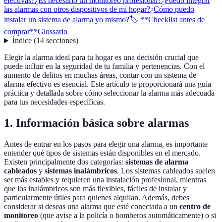
efectivas?
¿Es necesario un monitoreo profesional?
¿Puedo integrar
las alarmas con otros dispositivos de mi hogar?
¿Cómo puedo
instalar un sistema de alarma yo mismo?
🏷️ **Checklist antes de
comprar**
Glossario
Índice
(
14
secciones
)
Elegir la alarma ideal para tu hogar es una decisión crucial que
puede influir en la seguridad de tu familia y pertenencias. Con el
aumento de delitos en muchas áreas, contar con un sistema de
alarma efectivo es esencial. Este artículo te proporcionará una guía
práctica y detallada sobre cómo seleccionar la alarma más adecuada
para tus necesidades específicas.
1.
Información básica sobre alarmas
Antes de entrar en los pasos para elegir una alarma, es importante
entender qué tipos de sistemas están disponibles en el mercado.
Existen principalmente dos categorías:
sistemas de alarma
cableados
y
sistemas inalámbricos
. Los sistemas cableados suelen
ser más estables y requieren una instalación profesional, mientras
que los inalámbricos son más flexibles, fáciles de instalar y
particularmente útiles para quienes alquilan. Además, debes
considerar si deseas una alarma que esté conectada a un
centro de
monitoreo
(que avise a la policía o bomberos automáticamente) o si