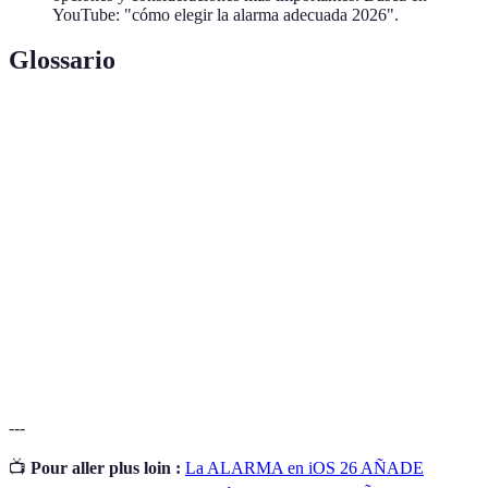
YouTube: "cómo elegir la alarma adecuada 2026".
Glossario
Terme
Définition
Sistema de
Un conjunto de dispositivos diseñados para detectar
alarma
intrusiones o situaciones de emergencia.
Monitoreo
Servicio que supervisa tu sistema de alarma y
profesional
contacta a las autoridades en caso de activación.
Sensores de
Dispositivos que detectan el movimiento y pueden
movimiento
activar alarmas o cámaras.
---
📺
Pour aller plus loin :
La ALARMA en iOS 26 AÑADE