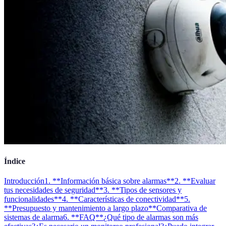
Índice
Introducción
1. **Información básica sobre alarmas**
2. **Evaluar
tus necesidades de seguridad**
3. **Tipos de sensores y
funcionalidades**
4. **Características de conectividad**
5.
**Presupuesto y mantenimiento a largo plazo**
Comparativa de
sistemas de alarma
6. **FAQ**
¿Qué tipo de alarmas son más