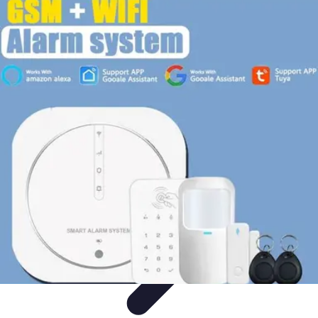
Urgencia Alarma
Consejos y Mantenimiento
Guías y Tutoriales
Consejos de
Seguridad
Guía de Compra
Guías de Compra
Urgencia Alarma