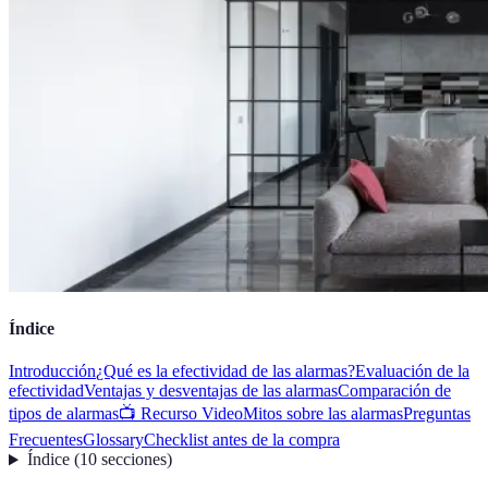
Índice
Introducción
¿Qué es la efectividad de las alarmas?
Evaluación de la
efectividad
Ventajas y desventajas de las alarmas
Comparación de
tipos de alarmas
📺 Recurso Video
Mitos sobre las alarmas
Preguntas
Frecuentes
Glossary
Checklist antes de la compra
Índice
(
10
secciones
)