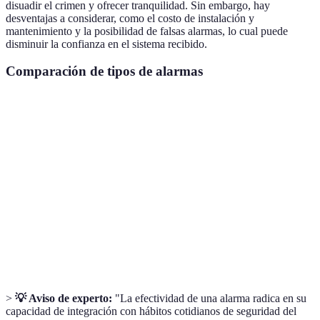
disuadir el crimen y ofrecer tranquilidad. Sin embargo, hay
desventajas a considerar, como el costo de instalación y
mantenimiento y la posibilidad de falsas alarmas, lo cual puede
disminuir la confianza en el sistema recibido.
Comparación de tipos de alarmas
Criterio
Alarmas Sonoras
Monitoreo Profesional
Costo
Bajo
Alto
Efectividad
Media
Alta
Respuesta
Local
Externa
Mantenimiento
Bajo
Alto
>
💡 Aviso de experto:
"La efectividad de una alarma radica en su
capacidad de integración con hábitos cotidianos de seguridad del