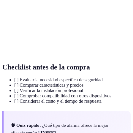
Sistema de alerta basado únicamente en
Alarma sonora
sonido
Monitoreo
Servicio de terceros para gestionar incidentes
profesional
Sistema
Alertas combinadas con cámaras y sensores
integrado
adicionales
Checklist antes de la compra
[ ] Evaluar la necesidad específica de seguridad
[ ] Comparar características y precios
[ ] Verificar la instalación profesional
[ ] Comprobar compatibilidad con otros dispositivos
[ ] Considerar el costo y el tiempo de respuesta
🧠 Quiz rápido:
¿Qué tipo de alarma ofrece la mejor
eficacia según
l'INSEE
?