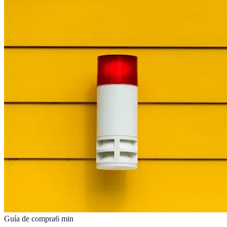
Guía de compra
6
min