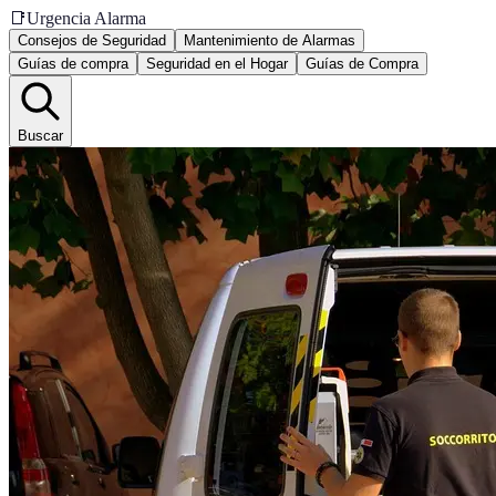
📑
Urgencia Alarma
Consejos de Seguridad
Mantenimiento de Alarmas
Guías de compra
Seguridad en el Hogar
Guías de Compra
Buscar